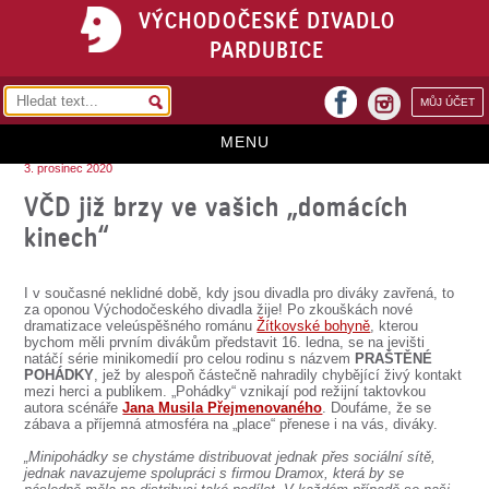
VÝCHODOČESKÉ DIVADLO
PARDUBICE
facebook
MŮJ ÚČET
instagram
MENU
3. prosinec 2020
HOME
VČD již brzy ve vašich „domácích
kinech“
PROGRAM
REPERTOÁR
I v současné neklidné době, kdy jsou divadla pro diváky zavřená, to
za oponou Východočeského divadla žije! Po zkouškách nové
VSTUPENKY
dramatizace veleúspěšného románu
Žítkovské bohyně
, kterou
bychom měli prvním divákům představit 16. ledna, se na jevišti
natáčí série minikomedií pro celou rodinu s názvem
PRAŠTĚNÉ
PŘEDPLATNÉ
POHÁDKY
, jež by alespoň částečně nahradily chybějící živý kontakt
mezi herci a publikem. „Pohádky“ vznikají pod režijní taktovkou
KONTAKTY
autora scénáře
Jana Musila Přejmenovaného
. Doufáme, že se
zábava a příjemná atmosféra na „place“ přenese i na vás, diváky.
O DIVADLE
„Minipohádky se chystáme distribuovat jednak přes sociální sítě,
jednak navazujeme spolupráci s firmou Dramox, která by se