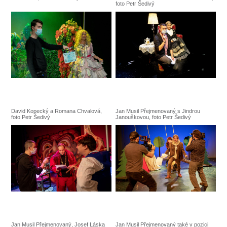
foto Petr Šedivý
David Kopecký a Romana Chvalová,
Jan Musil Přejmenovaný s Jindrou
foto Petr Šedivý
Janouškovou, foto Petr Šedivý
Jan Musil Přejmenovaný, Josef Láska
Jan Musil Přejmenovaný také v pozici