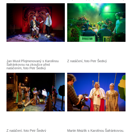
Jan Musil Přejmenovaný s Karolínou
Z natáčení, foto Petr Šedivý
Šafránkovou na zkoušce před
natáčením, foto Petr Šedivý
Z natáčení, foto Petr Šedivý
Martin Mejzlík s Karolínou Šafránkovou,