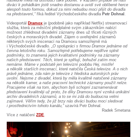
následně měla na distribuci také podílet. V každém případě se naši
SOUBOR
diváci k pohádkám jistě snadno dostanou a uvidí své oblíbené herce
alespoň touto formou, dokud za nimi nebudou moci přijít do divadla
DÁLE NABÍZÍME
na představení,“
říká ředitel Východočeského divadla
Petr Dohnal
.
Videoportál
Dramox
je (podobně jako například Netflix) streamovací
služba, která za měsíční předplatné svým zákazníkům nabízí
možnost zhlédnout divadelní záznamy dnes už třiceti různých
českých a moravských divadel. Zájem o uveřejnění záznamů
některých svých inscenací na Dramoxu samozřejmě má
i Východočeské divadlo.
„O spolupráci s firmou Dramox jednáme od
června letošního roku. Samozřejmě potřebujeme nejdříve splnit
podmínky, to znamená jejich kvalitativní podmínky na záznamy
našich představení. Těch, které je splňují, bohužel zatím moc
nemáme. Máme v podstatě jen televizní podobu Hej, mistře!
a několik starších inscenací, které natočila Česká televize. A o nich
právě jednáme, zda nám je televize z hlediska autorských práv
uvolní. Nejsme z divadel, která by měla kvalitně natočené záznamy
na několik kamer, a naše pracovní technické záznamy použít nelze.
Pracujeme však na tom, abychom byli schopní zaznamenávat
představení kvalitněji už proto, že díky Dramoxu nyní vzniká unikátní
archiv divadelních záznamů, a to se mi zdá do budoucna velmi
zajímavé. Věřím tedy, že již brzy nás diváci budou moci sledovat
i prostřednictvím tohoto kanálu,“
uzavírá Petr Dohnal.
Radek Smetana
Více z natáčení
ZDE
.