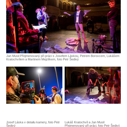
Jan Musil Přejmenovaný při práci s Josefem Láskou, Petrem Borovcem, Lukášem
Kratochvílem a Martinem Mejzlíkem, foto Petr Šedivý
Josef Láska v detailu kamery, foto Petr
Lukáš Kratochvíl a Jan Musil
Šedivý
Přejmenovaný při práci, foto Petr Šedivý