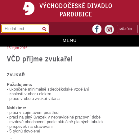
VÝCHODOČESKÉ DIVADLO
PARDUBICE
facebook
MŮJ ÚČET
instagram
MENU
15. říjen 2016
HOME
VČD přijme zvukaře!
PROGRAM
ZVUKAŘ
REPERTOÁR
Požadujeme:
- ukončené minimálně středoškolské vzdělání
VSTUPENKY
- znalosti v oboru elektro
- praxe v oboru zvukař vítána
PŘEDPLATNÉ
Nabízíme:
- práci v zajímavém prostředí
KONTAKTY
- práci na plný úvazek v nepravidelné pracovní době
- mzdové ohodnocení podle aktuálně platných tabulek
- příspěvek na stravování
O DIVADLE
- 5 týdnů dovolené