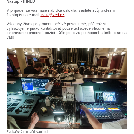
SOUBOR
Nástup -
IHNED
V případě, že vás naše nabídka oslovila, zašlete svůj profesní
DÁLE NABÍZÍME
životopis na e-mail
zvuk@vcd.cz
.
Všechny životopisy budou pečlivě posouzené, přičemž si
vyhrazujeme právo kontaktovat pouze uchazeče vhodné na
inzerovanou pracovní pozici. Děkujeme za pochopení a těšíme se na
vás!
Zvukařský o osvětlovací pult