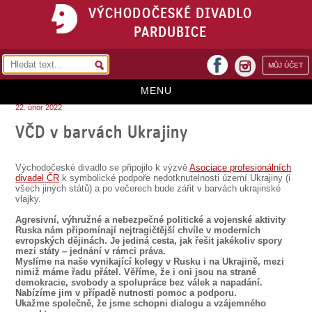
VÝCHODOČESKÉ DIVADLO
PARDUBICE
facebook
MŮJ ÚČET
instagram
MENU
22. únor 2022
HOME
VČD v barvách Ukrajiny
PROGRAM
Východočeské divadlo se připojilo k výzvě
Asociace profesionálních
REPERTOÁR
divadel ČR
k symbolické podpoře nedotknutelnosti území Ukrajiny (i
všech jiných států) a po večerech bude zářit v barvách ukrajinské
vlajky.
VSTUPENKY
Agresivní, výhružné a nebezpečné politické a vojenské aktivity
PŘEDPLATNÉ
Ruska nám připomínají nejtragičtější chvíle v moderních
evropských dějinách. Je jediná cesta, jak řešit jakékoliv spory
mezi státy – jednání v rámci práva.
KONTAKTY
Myslíme na naše vynikající kolegy v Rusku i na Ukrajině, mezi
nimiž máme řadu přátel. Věříme, že i oni jsou na straně
demokracie, svobody a spolupráce bez válek a napadání.
O DIVADLE
Nabízíme jim v případě nutnosti pomoc a podporu.
Ukažme společně, že jsme schopni dialogu a vzájemného