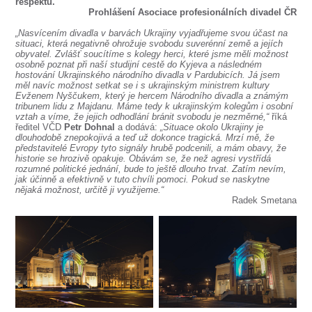
SOUBOR
respektu.
Prohlášení Asociace profesionálních divadel ČR
DÁLE NABÍZÍME
„Nasvícením divadla v barvách Ukrajiny vyjadřujeme svou účast na
situaci, která negativně ohrožuje svobodu suverénní země a jejích
obyvatel. Zvlášť soucítíme s kolegy herci, které jsme měli možnost
osobně poznat při naší studijní cestě do Kyjeva a následném
hostování Ukrajinského národního divadla v Pardubicích.
Já jsem
měl navíc možnost setkat se i s ukrajinským ministrem kultury
Evženem Nyščukem, který je hercem Národního divadla a známým
tribunem lidu z Majdanu. Máme tedy k ukrajinským kolegům i osobní
vztah a víme, že jejich odhodlání bránit svobodu je nezměrné
,“
říká
ředitel VČD
Petr Dohnal
a dodává:
„Situace okolo Ukrajiny je
dlouhodobě znepokojivá a teď už dokonce tragická. Mrzí mě, že
představitelé Evropy tyto signály hrubě podcenili, a mám obavy, že
historie se hrozivě opakuje. Obávám se, že než agresi vystřídá
rozumné politické jednání, bude to ještě dlouho trvat. Zatím nevím,
jak účinně a efektivně v tuto chvíli pomoci. Pokud se naskytne
nějaká možnost, určitě ji využijeme.“
Radek Smetana