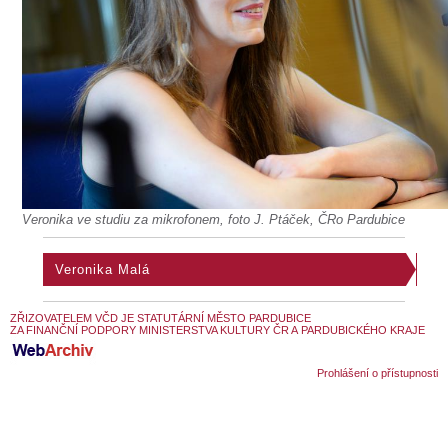
SOUBOR
DÁLE NABÍZÍME
Veronika ve studiu za mikrofonem, foto J. Ptáček, ČRo Pardubice
Veronika Malá
ZŘIZOVATELEM VČD JE STATUTÁRNÍ MĚSTO PARDUBICE
ZA FINANČNÍ PODPORY MINISTERSTVA KULTURY ČR A PARDUBICKÉHO KRAJE
Prohlášení o přístupnosti