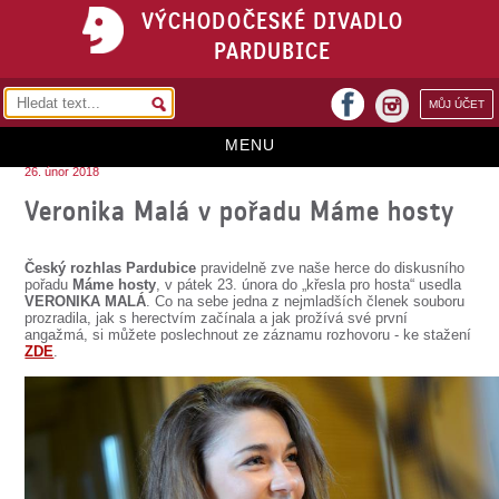
VÝCHODOČESKÉ DIVADLO
PARDUBICE
facebook
MŮJ ÚČET
instagram
MENU
26. únor 2018
HOME
Veronika Malá v pořadu Máme hosty
PROGRAM
Český rozhlas Pardubice
pravidelně zve naše herce do diskusního
REPERTOÁR
pořadu
Máme hosty
, v pátek 23. února do „křesla pro hosta“ usedla
VERONIKA MALÁ
. Co na sebe jedna z nejmladších členek souboru
prozradila, jak s herectvím začínala a jak prožívá své první
VSTUPENKY
angažmá, si můžete poslechnout ze záznamu rozhovoru - ke stažení
ZDE
.
PŘEDPLATNÉ
KONTAKTY
O DIVADLE