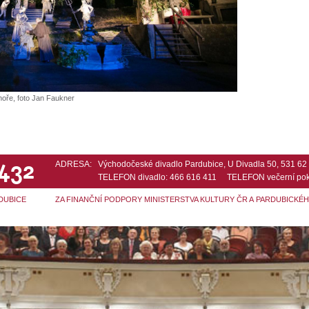
oře, foto Jan Faukner
 432
ADRESA:
Východočeské divadlo Pardubice, U Divadla 50, 531 6
TELEFON divadlo: 466 616 411 TELEFON večerní pok
DUBICE
ZA FINANČNÍ PODPORY MINISTERSTVA KULTURY ČR A PARDUBICKÉ