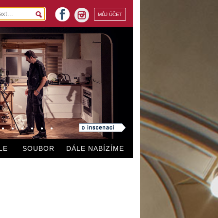
facebook
MŮJ ÚČET
instagram
LE
SOUBOR
DÁLE NABÍZÍME