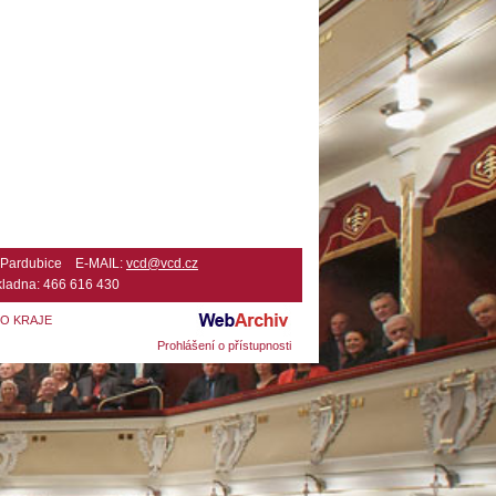
2 Pardubice E-MAIL:
vcd@vcd.cz
ladna: 466 616 430
HO KRAJE
Prohlášení o přístupnosti