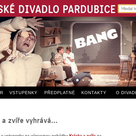
KÉ DIVADLO PARDUBICE
ÁR
VSTUPENKY
PŘEDPLATNÉ
KONTAKTY
O DIVAD
 a zvíře vyhrává…
 o vstupenky na výpravnou pohádku
Kráska a zvíře
na