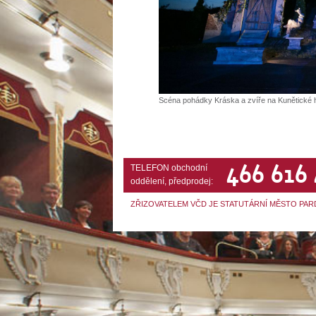
Scéna pohádky Kráska a zvíře na Kunětické h
466 616
TELEFON obchodní
oddělení, předprodej:
ZŘIZOVATELEM VČD JE STATUTÁRNÍ MĚSTO PAR