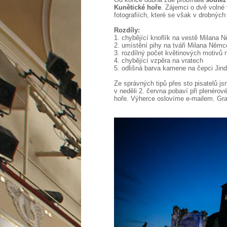
Kunětické hoře
. Zájemci o dvě volné 
fotografiích, které se však v drobných d
Rozdíly:
1. chybějící knoflík na vestě Milana 
2. umístění pihy na tváři Milana Němc
3. rozdílný počet květinových motivů 
4. chybějící vzpěra na vratech
5. odlišná barva kamene na čepci Jin
Ze správných tipů přes sto pisatelů 
v neděli 2. června pobaví při plenéro
hoře. Výherce oslovíme e-mailem. Gra