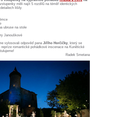
vstupenky měli najít 5 rozdílů na téměř identických
etailech lišily.
Němce
e
na ubruse na stole
dry Janouškové
jsme vylosovali odpověď pana
Jiřího Horčičky
, který se
vé repríze romantické pohádkové inscenace na Kunětické
tulujeme!
Radek Smetana