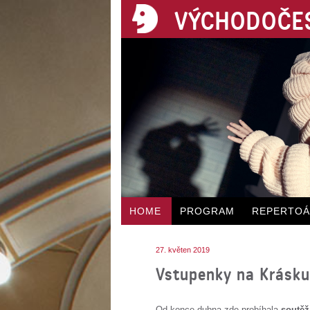
VÝCHODOČES
HOME
PROGRAM
REPERTO
27. květen 2019
Vstupenky na Krásku
Od konce dubna zde probíhala
soutěž