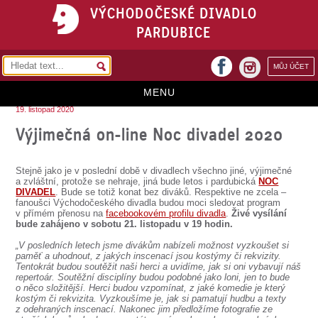
VÝCHODOČESKÉ DIVADLO
PARDUBICE
facebook
MŮJ ÚČET
instagram
MENU
19. listopad 2020
HOME
Výjimečná on-line Noc divadel 2020
PROGRAM
Stejně jako je v poslední době v divadlech všechno jiné, výjimečné
REPERTOÁR
a zvláštní, protože se nehraje, jiná bude letos i pardubická
NOC
DIVADEL
. Bude se totiž konat bez diváků. Respektive ne zcela –
fanoušci Východočeského divadla budou moci sledovat program
VSTUPENKY
v přímém přenosu na
facebookovém profilu divadla
.
Živé vysílání
bude zahájeno v sobotu 21. listopadu v 19 hodin.
PŘEDPLATNÉ
„V posledních letech jsme divákům nabízeli možnost vyzkoušet si
paměť a uhodnout, z jakých inscenací jsou kostýmy či rekvizity.
KONTAKTY
Tentokrát budou soutěžit naši herci a uvidíme, jak si oni vybavují náš
repertoár. Soutěžní disciplíny budou podobné jako loni, jen to bude
o něco složitější. Herci budou vzpomínat, z jaké komedie je který
O DIVADLE
kostým či rekvizita. Vyzkoušíme je, jak si pamatují hudbu a texty
z odehraných inscenací. Nakonec jim předložíme fotografie ze