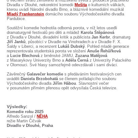
o věčném sváru ženského a mužského světa z produkce pražského
SOUBOR
Divadla v Dlouhé, nekorektní komedii
Mešita
o kulturních válkách,
kterou uvádí Národní divadlo Brno, a bláznivě komediální muzikál
DÁLE NABÍZÍME
Mladý Frankenstein
domácího souboru Východočeského divadla
Pardubice.
Soutěžní komedie hodnotila odborná porota, v níž letos usedli
dramaturgyně festivalů pro děti a mládež
Karola Štěpánová
z Divadla v Dlouhé, divadelní kritik a publicista
Jan Kerbr
, dramaturg
Jiří Janků
, působící v Divadle na Vinohradech a v Divadle F. X.
Šaldy v Liberci, a recenzent
Lukáš Dubský
. Pohled mladé generace
reprezentovala studentská porota ve složení
Anuše Řehůřková
a
Lucie Blechová
z brněnské JAMU,
Zuzana Matějová
z Masarykovy Univerzity Brno a
Adéla Černá
z Univerzity Palackého
v Olomouci. Své hlasy samozřejmě odevzdávali i sami diváci.
Závěrečný
Galavečer komedie
s předáváním festivalových cen
uváděli
Daniela Brzobohatá
se členem pořádajícího souboru
Východočeského divadla
Jiřím Hábou
. Slavnostní večer
v posunutém přímém přenosu opět odvysílala Česká televize.
Výsledky:
Komedie roku 2025
Alfredo Sanzol /
NĚHA
režie Martin Čičvák
Divadlo v Dlouhé, Praha