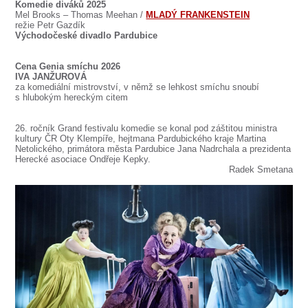
Komedie diváků 2025
Mel Brooks – Thomas Meehan /
MLADÝ FRANKENSTEIN
režie Petr Gazdík
Východočeské divadlo Pardubice
Cena Genia smíchu 2026
IVA JANŽUROVÁ
za komediální mistrovství, v němž se lehkost smíchu snoubí
s hlubokým hereckým citem
26. ročník Grand festivalu komedie se konal pod záštitou ministra
kultury ČR Oty Klempíře, hejtmana Pardubického kraje Martina
Netolického, primátora města Pardubice Jana Nadrchala a prezidenta
Herecké asociace Ondřeje Kepky.
Radek Smetana