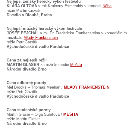
Nejlepší ženský herecký výkon festivalu
KLÁRA OLTOVÁ
v roli Královny Esmeraldy v komedii
Něha
režie Martin Čičvák
Divadlo v Dlouhé, Praha
Nejlepší mužský herecký výkon festivalu
JOSEF PEJCHAL
v roli Dr. Fredericka Frankensteina v komediálním
muzikálu
Mladý Frankenstein
režie Petr Gazdík
Východočeské divadlo Pardubice
Cena za nejlepší režii
MARTIN GLASER
za režii komedie
Mešita
Národní divadlo Brno
Cena odborné poroty
Mel Brooks – Thomas Meehan /
MLADÝ FRANKENSTEIN
režie Petr Gazdík
Východočeské divadlo Pardubice
Cena studentské poroty
Martin Glaser – Olga Šubrtová /
MEŠITA
režie Martin Glaser
Národní divadlo Brno