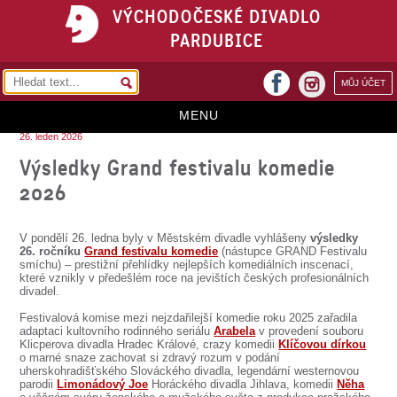
VÝCHODOČESKÉ DIVADLO
PARDUBICE
facebook
MŮJ ÚČET
instagram
MENU
26. leden 2026
HOME
Výsledky Grand festivalu komedie
2026
PROGRAM
REPERTOÁR
V pondělí 26. ledna byly v Městském divadle vyhlášeny
výsledky
26. ročníku
Grand festivalu komedie
(nástupce GRAND Festivalu
VSTUPENKY
smíchu) – prestižní přehlídky nejlepších komediálních inscenací,
které vznikly v předešlém roce na jevištích českých profesionálních
divadel.
PŘEDPLATNÉ
Festivalová komise mezi nejzdařilejší komedie roku 2025 zařadila
KONTAKTY
adaptaci kultovního rodinného seriálu
Arabela
v provedení souboru
Klicperova divadla Hradec Králové, crazy komedii
Klíčovou dírkou
o marné snaze zachovat si zdravý rozum v podání
O DIVADLE
uherskohradišťského Slováckého divadla, legendární westernovou
parodii
Limonádový Joe
Horáckého divadla Jihlava, komedii
Něha