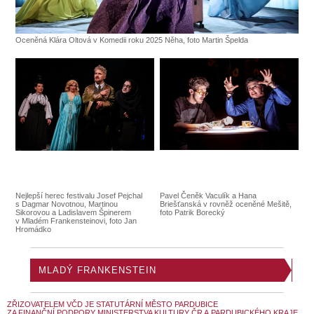
Oceněná Klára Oltová v Komedii roku 2025 Něha, foto Martin Špelda
Nejlepší herec festivalu Josef Pejchal
Pavel Čeněk Vaculík a Hana
s Dagmar Novotnou, Martinou
Briešťanská v rovněž oceněné Mešitě,
Sikorovou a Ladislavem Špinerem
foto Patrik Borecký
v Mladém Frankensteinovi, foto Jan
Hromádko
MLADÝ FRANKENSTEIN
ZŘIZOVATELEM VČD JE STATUTÁRNÍ MĚSTO PARDUBICE
ZA FINANČNÍ PODPORY MINISTERSTVA KULTURY ČR A PARDUBICKÉHO KRAJE