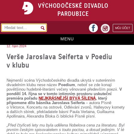
VÝCHODOČESKÉ DIVADLO
PARDUBICE
facebook
MŮJ ÚČET
instagram
MENU
12. říjen 2024
HOME
Verše Jaroslava Seiferta v Poediu
v klubu
PROGRAM
REPERTOÁR
Nejmenší scéna Východočeského divadla ukrytá v suterénním
divadelním klubu nese název
Poedium
, neboť se zde konají
VSTUPENKY
povětšinou hudebně-literární večery věnované především poezii.
V
pondělí 14. října se v tomto intimním prostoru uskuteční
premiéra pořadu
NEJKRÁSNĚJŠÍ BÝVÁ ŠÍLENÁ
, který
PŘEDPLATNÉ
připomene dílo básníka Jaroslava Seiferta
– autora Písně
o Viktorce, Koncertu na ostrově, Odlévání zvonů, Halleyovy komety
KONTAKTY
a dalších sbírek, překladatele básní Paula Verlaina, Guillauma
Apollinaira, Alexandra Bloka či biblické Písně písní.
O DIVADLE
„Před čtyřiceti lety mu byla udělena Nobelova cena za literaturu. Byl
prvním českým spisovatelem s touto poctou, a dosud jediným. V té