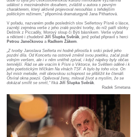
době to byla pro československou kulturu mimořádně významná
SOUBOR
událost s mezinárodním dosahem, zvláště u autora s pevným
charakterem, který aktivně projevoval nesouhlas s tehdejším
DÁLE NABÍZÍME
politickým režimem,“
připomíná dramaturgyně Jana Pithartová.
V pořadu, nazvaném podle posledních slov Seifertovy Písně o lásce,
zaznějí zejména verše z jeho zralé pozdní tvorby, do níž patří sbírky
Deštník z Piccadily, Morový sloup či Býti básníkem. Verše vybral
a některé i zhudebnil
Jiří Šlupka Svěrák
, jenž pořad připravil s herci
Petrou Janečkovou
a
Radkem Žákem
.
„Z tvorby Jaroslava Seiferta mi hodně přirostla k srdci právě jeho
pozdní díla. Od Koncertu na ostrově změnil svou poetiku, začal psát
volným veršem, ale i v něm vnitřně zpíval, i když nápěvy byly občas
temnější. Rád se ale vracím k Písni o Viktorce, ke Světlem oděné i k
jeho poetistickým hříčkám Na vlnách TSF. A bylo by toho více. On
byl mistr melodie, měl obrovskou schopnost se přiblížit ke čtenáři.
Otvíral okna poezii. Opěvoval ženu, miloval život a myslím, že se
dokázal smířit se smrtí,“
říká
Jiří Šlupka Svěrák
.
Radek Smetana