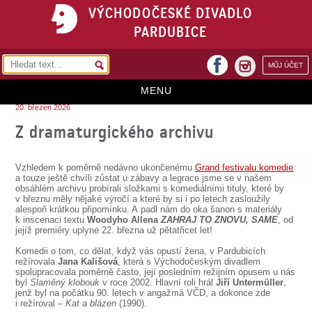
VÝCHODOČESKÉ DIVADLO
PARDUBICE
facebook
MŮJ ÚČET
instagram
MENU
20. březen 2026
HOME
Z dramaturgického archivu
PROGRAM
Vzhledem k poměrně nedávno ukončenému
Grand festivalu komedie
REPERTOÁR
a touze ještě chvíli zůstat u zábavy a legrace jsme se v našem
obsáhlém archivu probírali složkami s komediálními tituly, které by
v březnu měly nějaké výročí a které by si i po letech zasloužily
VSTUPENKY
alespoň krátkou připomínku. A padl nám do oka šanon s materiály
k inscenaci textu
Woodyho Allena
ZAHRAJ TO ZNOVU, SAME
, od
PŘEDPLATNÉ
jejíž premiéry uplyne 22. března už pětatřicet let!
Komedii o tom, co dělat, když vás opustí žena, v Pardubicích
KONTAKTY
režírovala
Jana Kališová
, která s Východočeským divadlem
spolupracovala poměrně často, její posledním režijním opusem u nás
byl
Slaměný klobouk
v roce 2002. Hlavní roli hrál
Jiří Untermüller
,
O DIVADLE
jenž byl na počátku 90. letech v angažmá VČD, a dokonce zde
i režíroval –
Kat a blázen
(1990).