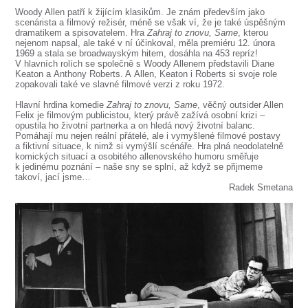
SOUBOR
Woody Allen patří k žijícím klasikům. Je znám především jako
scenárista a filmový režisér, méně se však ví, že je také úspěšným
DÁLE NABÍZÍME
dramatikem a spisovatelem. Hra
Zahraj to znovu, Same
, kterou
nejenom napsal, ale také v ní účinkoval, měla premiéru 12. února
1969 a stala se broadwayským hitem, dosáhla na 453 repríz!
V hlavních rolích se společně s Woody Allenem představili Diane
Keaton a Anthony Roberts. A Allen, Keaton i Roberts si svoje role
zopakovali také ve slavné filmové verzi z roku 1972.
Hlavní hrdina komedie
Zahraj to znovu, Same
, věčný outsider Allen
Felix je filmovým publicistou, který právě zažívá osobní krizi –
opustila ho životní partnerka a on hledá nový životní balanc.
Pomáhají mu nejen reální přátelé, ale i vymyšlené filmové postavy
a fiktivní situace, k nimž si vymýšlí scénáře. Hra plná neodolatelně
komických situací a osobitého allenovského humoru směřuje
k jedinému poznání – naše sny se splní, až když se přijmeme
takoví, jací jsme…
Radek Smetana