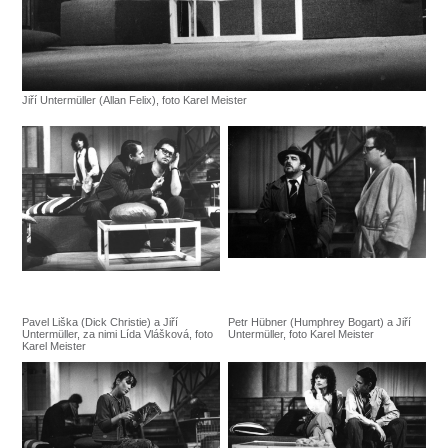
Jiří Untermüller (Allan Felix), foto Karel Meister
Pavel Liška (Dick Christie) a Jiří
Petr Hübner (Humphrey Bogart) a Jiří
Untermüller, za nimi Lída Vlášková, foto
Untermüller, foto Karel Meister
Karel Meister