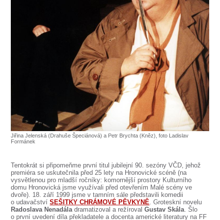
SOUBOR
DÁLE NABÍZÍME
Jiřina Jelenská (Drahuše Špeciánová) a Petr Brychta (Kněz), foto Ladislav
Formánek
Tentokrát si připomeňme první titul jubilejní 90. sezóny VČD, jehož
premiéra se uskutečnila před 25 lety na Hronovické scéně (na
vysvětlenou pro mladší ročníky: komornější prostory Kulturního
domu Hronovická jsme využívali před otevřením Malé scény ve
dvoře). 18. září 1999 jsme v tamním sále představili komedii
o udavačství
SEŠITKY CHRÁMOVÉ PĚVKYNĚ
. Groteskní novelu
Radoslava Nenadála
dramatizoval a režíroval
Gustav Skála
. Šlo
o první uvedení díla překladatele a docenta americké literatury na FF