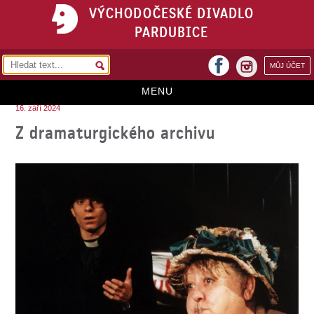
VÝCHODOČESKÉ DIVADLO
PARDUBICE
facebook
MŮJ ÚČET
instagram
MENU
16. září 2024
HOME
Z dramaturgického archivu
PROGRAM
REPERTOÁR
VSTUPENKY
PŘEDPLATNÉ
KONTAKTY
O DIVADLE