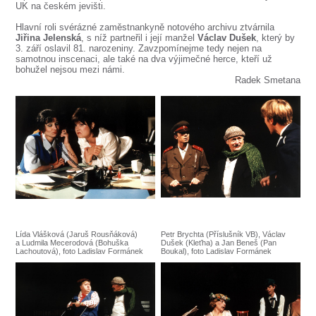
UK na českém jevišti.
Hlavní roli svérázné zaměstnankyně notového archivu ztvárnila
Jiřina Jelenská
, s níž partneřil i její manžel
Václav Dušek
, který by
3. září oslavil 81. narozeniny. Zavzpomínejme tedy nejen na
samotnou inscenaci, ale také na dva výjimečné herce, kteří už
bohužel nejsou mezi námi.
Radek Smetana
Lída Vlášková (Jaruš Rousňáková)
Petr Brychta (Příslušník VB), Václav
a Ludmila Mecerodová (Bohuška
Dušek (Kleťha) a Jan Beneš (Pan
Lachoutová), foto Ladislav Formánek
Boukal), foto Ladislav Formánek