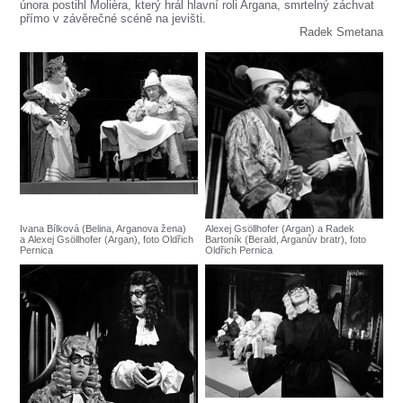
února postihl Molièra, který hrál hlavní roli Argana, smrtelný záchvat
přímo v závěrečné scéně na jevišti.
Radek Smetana
Ivana Bílková (Belina, Arganova žena)
Alexej Gsöllhofer (Argan) a Radek
a Alexej Gsöllhofer (Argan), foto Oldřich
Bartoník (Berald, Arganův bratr), foto
Pernica
Oldřich Pernica