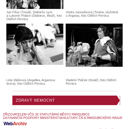
Jan Fišar (Tomáš, Diafoirův syn)
Jindra Janoušková (Tonina, služebná
a Lubomír Polách (Diafoirus, lékař), foto
u Argana), foto Oldřich Pernica
Oldřich Pernica
Lída Vlášková (Angelika, Arganova
Vladimír Ptáček (Notář), foto Oldřich
dcera), foto Oldřich Pernica
Pernica
ZDRAVÝ NEMOCNÝ
ZŘIZOVATELEM VČD JE STATUTÁRNÍ MĚSTO PARDUBICE
ZA FINANČNÍ PODPORY MINISTERSTVA KULTURY ČR A PARDUBICKÉHO KRAJE