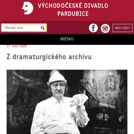
VÝCHODOČESKÉ DIVADLO
PARDUBICE
facebook
MŮJ ÚČET
instagram
MENU
17. únor 2026
HOME
Z dramaturgického archivu
PROGRAM
REPERTOÁR
VSTUPENKY
PŘEDPLATNÉ
KONTAKTY
O DIVADLE