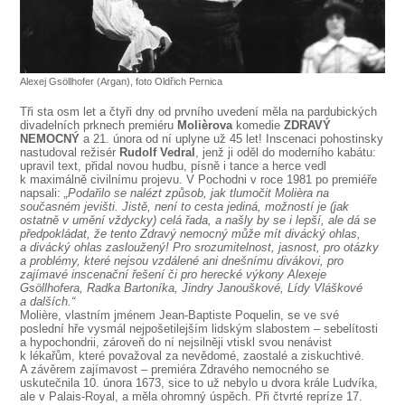
SOUBOR
DÁLE NABÍZÍME
Alexej Gsöllhofer (Argan), foto Oldřich Pernica
Tři sta osm let a čtyři dny od prvního uvedení měla na pardubických
divadelních prknech premiéru
Molièrova
komedie
ZDRAVÝ
NEMOCNÝ
a 21. února od ní uplyne už 45 let! Inscenaci pohostinsky
nastudoval režisér
Rudolf Vedral
, jenž ji oděl do moderního kabátu:
upravil text, přidal novou hudbu, písně i tance a herce vedl
k maximálně civilnímu projevu. V Pochodni v roce 1981 po premiéře
napsali:
„Podařilo se nalézt způsob, jak tlumočit Molièra na
současném jevišti. Jistě, není to cesta jediná, možností je (jak
ostatně v umění vždycky) celá řada, a našly by se i lepší, ale dá se
předpokládat, že tento Zdravý nemocný může mít divácký ohlas,
a divácký ohlas zasloužený! Pro srozumitelnost, jasnost, pro otázky
a problémy, které nejsou vzdálené ani dnešnímu divákovi, pro
zajímavé inscenační řešení či pro herecké výkony Alexeje
Gsöllhofera, Radka Bartoníka, Jindry Janouškové, Lídy Vláškové
a dalších.“
Molière, vlastním jménem Jean-Baptiste Poquelin, se ve své
poslední hře vysmál nejpošetilejším lidským slabostem – sebelítosti
a hypochondrii, zároveň do ní nejsilněji vtiskl svou nenávist
k lékařům, které považoval za nevědomé, zaostalé a ziskuchtivé.
A závěrem zajímavost – premiéra Zdravého nemocného se
uskutečnila 10. února 1673, sice to už nebylo u dvora krále Ludvíka,
ale v Palais-Royal, a měla ohromný úspěch. Při čtvrté repríze 17.