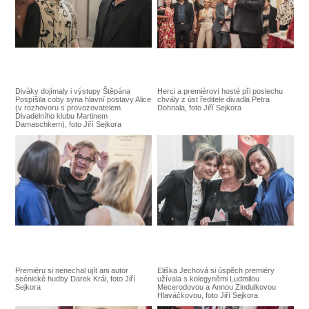
Diváky dojímaly i výstupy Štěpána
Herci a premiéroví hosté při poslechu
Pospíšila coby syna hlavní postavy Alice
chvály z úst ředitele divadla Petra
(v rozhovoru s provozovatelem
Dohnala, foto Jiří Sejkora
Divadelního klubu Martinem
Damaschkem), foto Jiří Sejkora
Premiéru si nenechal ujít ani autor
Eliška Jechová si úspěch premiéry
scénické hudby Darek Král, foto Jiří
užívala s kolegyněmi Ludmilou
Sejkora
Mecerodovou a Annou Zindulkovou
Hlaváčkovou, foto Jiří Sejkora