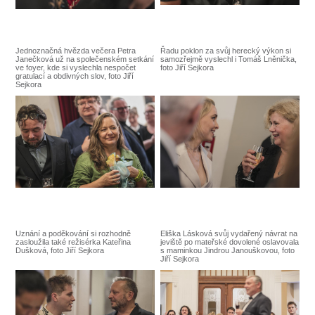
Jednoznačná hvězda večera Petra
Řadu poklon za svůj herecký výkon si
Janečková už na společenském setkání
samozřejmě vyslechl i Tomáš Lněnička,
ve foyer, kde si vyslechla nespočet
foto Jiří Sejkora
gratulací a obdivných slov, foto Jiří
Sejkora
Uznání a poděkování si rozhodně
Eliška Lásková svůj vydařený návrat na
zasloužila také režisérka Kateřina
jeviště po mateřské dovolené oslavovala
Dušková, foto Jiří Sejkora
s maminkou Jindrou Janouškovou, foto
Jiří Sejkora