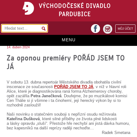
VÝCHODOČESKÉ DIVADLO
PARDUBICE
facebook
MŮJ ÚČET
instagram
MENU
14. duben 2024
HOME
Za oponou premiéry POŘÁD JSEM TO
JÁ
PROGRAM
REPERTOÁR
V sobotu 13. dubna repertoár Městského divadla obohatila civilní
inscenace ze současnosti
POŘÁD JSEM TO JÁ
, v níž v hlavní roli
VSTUPENKY
Alice, které je diagnostikována raná forma Alzheimerovy choroby,
opět zazářila
Petra Janečková
. Doufejme, že po muzikálové komisi
Cen Thálie si jí všimne i ta činoherní, její herecký výkon by si to
PŘEDPLATNÉ
rozhodně zasloužil!
KONTAKTY
Naši novinku o statečném souboji s nepřízní osudu režírovala
Kateřina Dušková
, které silné příběhy ze života plné lidskosti
a lásky opravdu „sluší“. Přestože hře nechybí ani jistá dávka humoru,
O DIVADLE
bez kapesníků na další reprízy raději nechoďte…
Radek Smetana