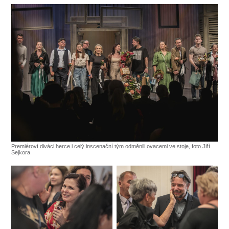
SOUBOR
DÁLE NABÍZÍME
Premiéroví diváci herce i celý inscenační tým odměnili ovacemi ve stoje, foto Jiří
Sejkora