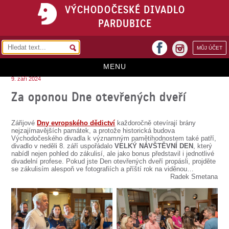
VÝCHODOČESKÉ DIVADLO
PARDUBICE
facebook
MŮJ ÚČET
instagram
MENU
9. září 2024
HOME
Za oponou Dne otevřených dveří
PROGRAM
Zářijové
Dny evropského dědictví
každoročně otevírají brány
REPERTOÁR
nejzajímavějších památek, a protože historická budova
Východočeského divadla k významným pamětihodnostem také patří,
divadlo v neděli 8. září uspořádalo
VELKÝ NÁVŠTĚVNÍ DEN
, který
VSTUPENKY
nabídl nejen pohled do zákulisí, ale jako bonus představil i jednotlivé
divadelní profese. Pokud jste Den otevřených dveří propásli, projděte
PŘEDPLATNÉ
se zákulisím alespoň ve fotografiích a příští rok na viděnou…
Radek Smetana
KONTAKTY
O DIVADLE