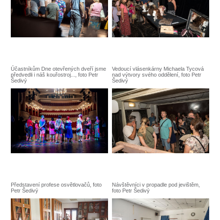
Účastníkům Dne otevřených dveří jsme
Vedoucí vlásenkárny Michaela Tycová
předvedli i náš kouřostroj..., foto Petr
nad výtvory svého oddělení, foto Petr
Šedivý
Šedivý
Představení profese osvětlovačů, foto
Návštěvníci v propadle pod jevištěm,
Petr Šedivý
foto Petr Šedivý