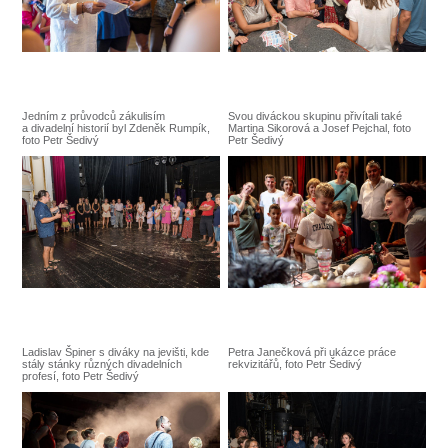
SOUBOR
DÁLE NABÍZÍME
Jedním z průvodců zákulisím
Svou diváckou skupinu přivítali také
a divadelní historií byl Zdeněk Rumpík,
Martina Sikorová a Josef Pejchal, foto
foto Petr Šedivý
Petr Šedivý
Ladislav Špiner s diváky na jevišti, kde
Petra Janečková při ukázce práce
stály stánky různých divadelních
rekvizitářů, foto Petr Šedivý
profesí, foto Petr Šedivý