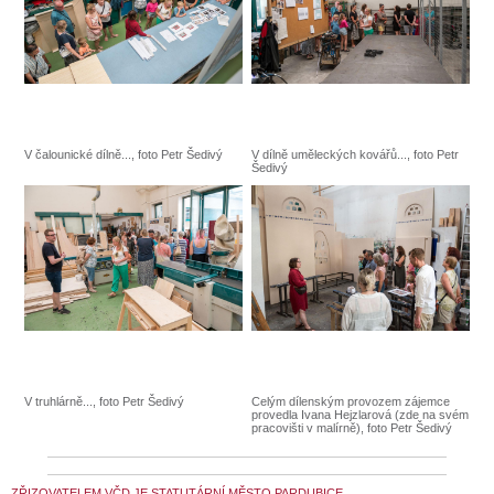
V čalounické dílně..., foto Petr Šedivý
V dílně uměleckých kovářů..., foto Petr
Šedivý
V truhlárně..., foto Petr Šedivý
Celým dílenským provozem zájemce
provedla Ivana Hejzlarová (zde na svém
pracovišti v malírně), foto Petr Šedivý
ZŘIZOVATELEM VČD JE STATUTÁRNÍ MĚSTO PARDUBICE