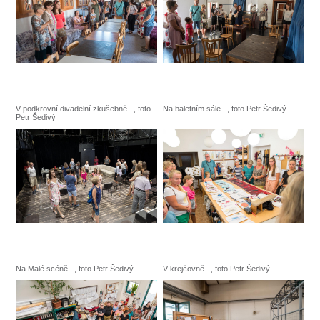
V podkrovní divadelní zkušebně..., foto
Na baletním sále..., foto Petr Šedivý
Petr Šedivý
Na Malé scéně..., foto Petr Šedivý
V krejčovně..., foto Petr Šedivý