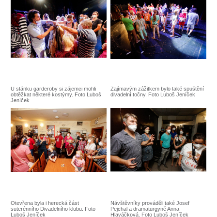
U stánku garderoby si zájemci mohli
Zajímavým zážitkem bylo také spuštění
obtěžkat některé kostýmy. Foto Luboš
divadelní točny. Foto Luboš Jeníček
Jeníček
Otevřena byla i herecká část
Návštěvníky prováděli také Josef
suterénního Divadelního klubu. Foto
Pejchal a dramaturgyně Anna
Luboš Jeníček
Hlaváčková. Foto Luboš Jeníček