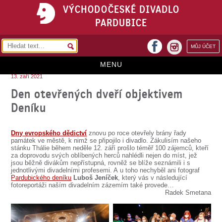
VÝCHODOČESKÉ DIVADLO
PARDUBICE
facebook
MŮJ ÚČET
instagram
MENU
13. září 2021
HOME
Den otevřených dveří objektivem
Deníku
PROGRAM
REPERTOÁR
Dny evropského dědictví
znovu po roce otevřely brány řady
památek ve městě, k nimž se připojilo i divadlo. Zákulisím našeho
VSTUPENKY
stánku Thálie během neděle 12. září prošlo téměř 100 zájemců, kteří
za doprovodu svých oblíbených herců nahlédli nejen do míst, jež
jsou běžně divákům nepřístupná, rovněž se blíže seznámili i s
PŘEDPLATNÉ
jednotlivými divadelními profesemi. A u toho nechyběl ani fotograf
Pardubického deníku
Luboš Jeníček
, který vás v následující
KONTAKTY
fotoreportáži naším divadelním zázemím také provede…
Radek Smetana
O DIVADLE