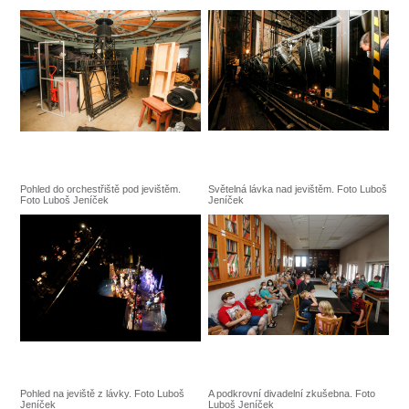
Pohled do orchestřiště pod jevištěm.
Světelná lávka nad jevištěm. Foto Luboš
Foto Luboš Jeníček
Jeníček
Pohled na jeviště z lávky. Foto Luboš
A podkrovní divadelní zkušebna. Foto
Jeníček
Luboš Jeníček