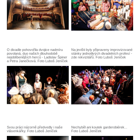
SOUBOR
DÁLE NABÍZÍME
O divadle pohovořila dvojice nadmíru
Na jevišti byly připraveny improvizované
povolaná, duo našich dlouhodobě
stánky jednotlivých divadelních profesí -
nejoblíbenějších herců - Ladislav Špiner
zde rekvizitářů. Foto Luboš Jeníček
a Petra Janečková. Foto Luboš Jeníček
Svou práci názorně předvedly i naše
Nechyběl ani koutek garderobiérek...
vlásenkářky. Foto Luboš Jeníček
Foto Luboš Jeníček