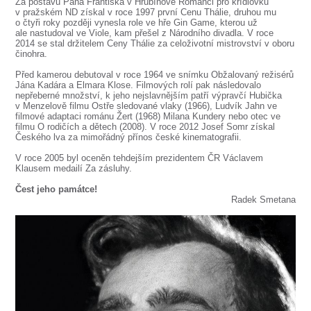
SOUBOR
Za postavu Pana Františka v Hrubínově Romanci pro křídlovku
v pražském ND získal v roce 1997 první Cenu Thálie, druhou mu
o čtyři roky později vynesla role ve hře Gin Game, kterou už
DÁLE NABÍZÍME
ale nastudoval ve Viole, kam přešel z Národního divadla. V roce
2014 se stal držitelem Ceny Thálie za celoživotní mistrovství v oboru
činohra.
Před kamerou debutoval v roce 1964 ve snímku Obžalovaný režisérů
Jána Kadára a Elmara Klose. Filmových rolí pak následovalo
nepřeberné množství, k jeho nejslavnějším patří výpravčí Hubička
v Menzelově filmu Ostře sledované vlaky (1966), Ludvík Jahn ve
filmové adaptaci románu Žert (1968) Milana Kundery nebo otec ve
filmu O rodičích a dětech (2008). V roce 2012 Josef Somr získal
Českého lva za mimořádný přínos české kinematografii.
V roce 2005 byl oceněn tehdejším prezidentem ČR Václavem
Klausem medailí Za zásluhy.
Čest jeho památce!
Radek Smetana