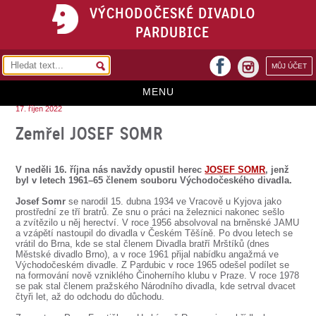
VÝCHODOČESKÉ DIVADLO
PARDUBICE
facebook
MŮJ ÚČET
instagram
MENU
17. říjen 2022
HOME
Zemřel JOSEF SOMR
PROGRAM
V neděli 16. října nás navždy opustil herec
JOSEF SOMR
, jenž
REPERTOÁR
byl v letech 1961–65 členem souboru Východočeského divadla.
Josef Somr
se narodil 15. dubna 1934 ve Vracově u Kyjova jako
VSTUPENKY
prostřední ze tří bratrů. Ze snu o práci na železnici nakonec sešlo
a zvítězilo u něj herectví. V roce 1956 absolvoval na brněnské JAMU
PŘEDPLATNÉ
a vzápětí nastoupil do divadla v Českém Těšíně. Po dvou letech se
vrátil do Brna, kde se stal členem Divadla bratří Mrštíků (dnes
Městské divadlo Brno), a v roce 1961 přijal nabídku angažmá ve
KONTAKTY
Východočeském divadle. Z Pardubic v roce 1965 odešel podílet se
na formování nově vzniklého Činoherního klubu v Praze. V roce 1978
se pak stal členem pražského Národního divadla, kde setrval dvacet
O DIVADLE
čtyři let, až do odchodu do důchodu.