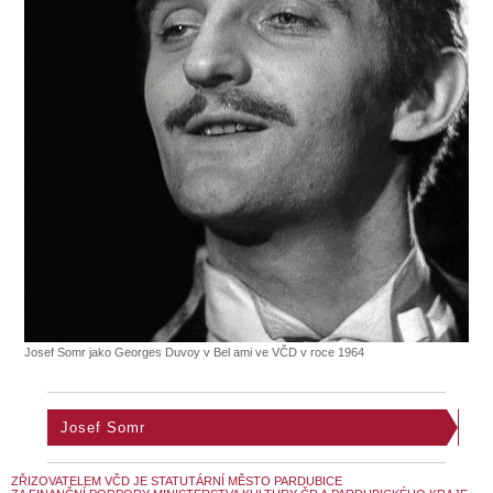
Josef Somr jako Georges Duvoy v Bel ami ve VČD v roce 1964
Josef Somr
ZŘIZOVATELEM VČD JE STATUTÁRNÍ MĚSTO PARDUBICE