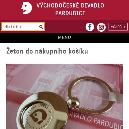
VÝCHODOČESKÉ DIVADLO
PARDUBICE
facebook
MŮJ ÚČET
instagram
MENU
Žeton do nákupního košíku
HOME
PROGRAM
REPERTOÁR
VSTUPENKY
PŘEDPLATNÉ
KONTAKTY
O DIVADLE