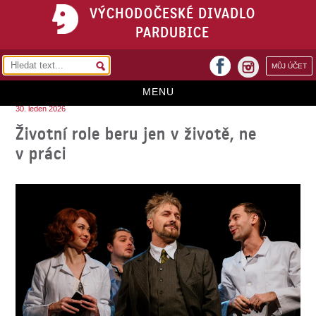
VÝCHODOČESKÉ DIVADLO
PARDUBICE
facebook
MŮJ ÚČET
instagram
MENU
30. leden 2026
HOME
Životní role beru jen v životě, ne
v práci
PROGRAM
REPERTOÁR
VSTUPENKY
PŘEDPLATNÉ
KONTAKTY
O DIVADLE