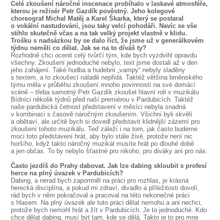
Celé zkoušení náročné inscenace probíhalo v laskavé atmosféře,
kterou je režisér Petr Gazdík pověstný. Jeho kolegové
choreograf Michal Matěj a Karel Škarka, který se postaral
o vokální nastudování, jsou taky velcí pohodáři. Navíc se vše
stihlo skutečně včas a na tak velký projekt vlastně v klidu.
Trošku s nadsázkou by se dalo říct, že jsme už v generálkovém
týdnu neměli co dělat. Jak se na to díváš ty?
Rozhodně chci ocenit celý tvůrčí tým, kde bych vyzdvihl opravdu
všechny. Zkoušení jednoduché nebylo, text jsme dostali až v den
jeho zahájení. Také hudba a hudební „vampy“ nebyly sladěny
s textem, a to zkoušecí náladě nepřidá. Taktéž většina brněnského
týmu měla v průběhu zkoušení mnoho povinností na své domácí
scéně – třeba samotný Petr Gazdík zkoušel hlavní roli v muzikálu
Bídníci několik týdnů před naší premiérou v Pardubicích. Taktéž
naše pardubická četnost představení v měsíci nebyla snadná
v kombinaci s časově náročným zkoušením. Všichni byli skvělí
a obětaví, ale určitě bych si dovedl představit klidnější zázemí pro
zkoušení tohoto muzikálu. Teď záleží i na tom, jak často budeme
moci toto představení hrát, aby bylo stále živé, protože není nic
horšího, když takto náročný muzikál musíte hrát po dlouhé době
a jen občas. To by nebylo šťastné pro nikoho, pro diváky ani pro nás.
Často jezdíš do Prahy dabovat. Jak lze dabing skloubit s profesí
herce na plný úvazek v Pardubicích?
Dabing, a nerad bych zapomněl na práci pro rozhlas, je krásná
herecká disciplína, a pokud mi zdraví, divadlo a příležitosti dovolí,
rád bych v něm pokračoval a pracoval na této nekonečné práci
s hlasem. Na plný úvazek ale tuto práci dělat nemohu a ani nechci,
protože bych nemohl hrát a žít v Pardubicích. Je to jednoduché. Kdo
chce dělat dabing, musí být tam, kde se dělá. Takto je to pro mne