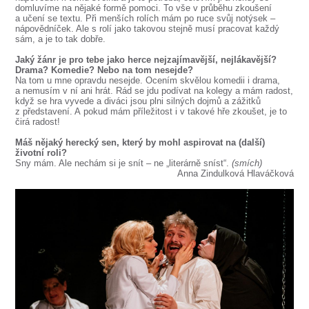
domluvíme na nějaké formě pomoci. To vše v průběhu zkoušení
a učení se textu. Při menších rolích mám po ruce svůj notýsek –
nápovědníček. Ale s rolí jako takovou stejně musí pracovat každý
sám, a je to tak dobře.
Jaký žánr je pro tebe jako herce nejzajímavější, nejlákavější?
Drama? Komedie? Nebo na tom nesejde?
Na tom u mne opravdu nesejde. Ocením skvělou komedii i drama,
a nemusím v ní ani hrát. Rád se jdu podívat na kolegy a mám radost,
když se hra vyvede a diváci jsou plni silných dojmů a zážitků
z představení. A pokud mám příležitost i v takové hře zkoušet, je to
čirá radost!
Máš nějaký herecký sen, který by mohl aspirovat na (další)
životní roli?
Sny mám. Ale nechám si je snít – ne „literárně sníst“.
(smích)
Anna Zindulková Hlaváčková