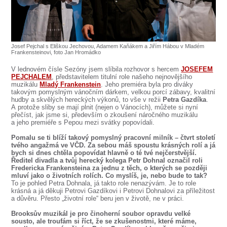
SOUBOR
DÁLE NABÍZÍME
Josef Pejchal s Eliškou Jechovou, Adamem Kaňákem a Jiřím Hábou v Mladém
Frankensteinovi, foto Jan Hromádko
V lednovém čísle Sezóny jsem slíbila rozhovor s hercem
JOSEFEM
PEJCHALEM
, představitelem titulní role našeho nejnovějšího
muzikálu
Mladý Frankenstein
. Jeho premiéra byla pro diváky
takovým pomyslným vánočním dárkem, velkou porcí zábavy, kvalitní
hudby a skvělých hereckých výkonů, to vše v režii
Petra Gazdíka
.
A protože sliby se mají plnit (nejen o Vánocích), můžete si nyní
přečíst, jak jsme si, především o zkoušení náročného muzikálu
a jeho premiéře s Pepou mezi svátky popovídali.
Pomalu se ti blíží takový pomyslný pracovní milník – čtvrt století
tvého angažmá ve VČD. Za sebou máš spoustu krásných rolí a já
bych si dnes chtěla popovídat hlavně o té tvé nejčerstvější.
Ředitel divadla a tvůj herecký kolega Petr Dohnal označil roli
Fredericka Frankensteina za jednu z těch, o kterých se později
mluví jako o životních rolích. Co myslíš, je, nebo bude to tak?
To je pohled Petra Dohnala, já takto role nenazývám. Je to role
krásná a já děkuji Petrovi Gazdíkovi i Petrovi Dohnalovi za příležitost
a důvěru. Přesto „životní role“ beru jen v životě, ne v práci.
Brooksův muzikál je pro činoherní soubor opravdu velké
sousto, ale troufám si říct, že se zkušenostmi, které máme,