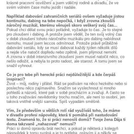
krásné pracovní osvěžení a jsem vděčný rodině a divadlu, že ve
svém volném čase mohu jezdit i nadále.
Například dabování zahraničních seriálů ovšem vyžaduje jistou
kontinuitu, dabing na tebe nepočká, i když zrovna zkoušíš
náročný muzikál, kterému věnuješ skoro veškerý svůj čas…
Pokud chci dělat svou práci pořádně, vyžaduje to čas. Je to stejné
pro zkoušení i dabing. A protože jsem věděl, že ten svůj volný čas
v době zkoušení tohoto náročného muzikálu pro dabing nabídnout
nemohu, musel jsem leccos odmítnout. Protože právě průběžné
dabování seriálu, kdy se musí dabovat každý týden několik dílů
a nejde vše natočit dopředu nebo zpětně, jsem přijmout nemohl.
A zrovna v době intenzivního zkoušení jsem musel natočit něco, co
nešlo odložit, a nebyla to proto radost, ale starost. A tomu jsem se
snažil vyhnout.
Co je pro tebe při herecké práci nejdůležitější a kde čerpáš
inspiraci?
Život – můj, rodiny i přátel. Rád se podívám na něco hezkého nebo si
poslechnu něco zajímavého. Snažím se vyslechnout si mnoho
pohledů a názorů, které pak v sobě procházím a zvažuji. A často se
u toho zvažování nevědomky trochu mračím, ale není to osobní, jen
taková vnitřně vnější samota. Spíš vypadám směšně.
Vím, že především u větších rolí rád využíváš toho, že máme
v divadle profesi nápovědy, která ti pomáhá při nastudování
textu. Znamená to, že si práci nenosíš domů? Tvoje žena Dája ti
doma takzvaně „nahazovat“ nemusí?
Práci si domů opravdu brát nechci, a pokud je některá z kolegyň
nápovědek k tomu svolná a je to potřeba, oslovím ji a někdy se