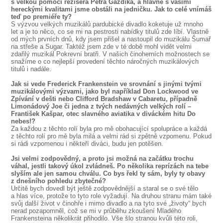
s velkou pomocí režiséra Petra Gazdíka, a hlavně s vašimi
hereckými kvalitami jsme obstáli na jedničku. Jak to celé vnímáš
teď po premiéře ty?
S výzvou velkých muzikálů pardubické divadlo koketuje už mnoho
let a je to něco, co se mi na pestrosti nabídky titulů zde líbí. Vlastně
od mých prvních dnů, kdy jsem přišel a nastoupil do muzikálu Šumař
na střeše a Sugar. Taktéž jsem zde v té době mohl vidět velmi
zdařilý muzikál Pokrevní bratři. V našich činoherních možnostech se
snažíme o co nejlepší provedení těchto náročných muzikálových
titulů i nadále.
Jak si vede Frederick Frankenstein ve srovnání s jinými tvými
muzikálovými výzvami, jako byl například Don Lockwood ve
Zpívání v dešti nebo Clifford Bradshaw v Cabaretu, případně
Limonádový Joe či jedna z tvých nedávných velkých rolí –
František Kašpar, otec slavného aviatika v diváckém hitu Do
nebes!?
Za každou z těchto rolí byla pro mě obohacující spolupráce a každá
z těchto rolí pro mě byla milá a velmi rád si zpětně vzpomenu. Pokud
si rádi vzpomenou i někteří diváci, budu jen potěšen.
Jsi velmi zodpovědný, a proto jsi možná na začátku trochu
váhal, jestli takový úkol zvládneš. Po několika reprízách na tebe
slyším ale jen samou chválu. Co bys řekl ty sám, byly ty obavy
z dnešního pohledu zbytečné?
Určitě bych dovedl být ještě zodpovědnější a staral se o své tělo
a hlas více, protože to tyto role vyžadují. Na druhou stranu mám také
svůj další život v činohře i mimo divadlo a na tyto své „životy“ bych
nerad pozapomněl, což se mi v průběhu zkoušení Mladého
Frankensteina několikrát přihodilo. Vše šlo stranou kvůli této roli,