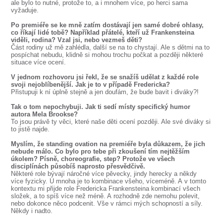
ale bylo to nutné, protože to, a i mnohem více, po herci sama
vyžaduje.
Po premiéře se ke mně zatím dostávají jen samé dobré ohlasy,
co říkají lidé tobě? Například přátelé, kteří už Frankensteina
viděli, rodina? Vzal jsi, nebo vezmeš děti?
Část rodiny už mě zahlédla, další se na to chystají. Ale s dětmi na to
pospíchat nebudu, klidně si mohou trochu počkat a později některé
situace více ocení.
V jednom rozhovoru jsi řekl, že se snažíš udělat z každé role
svoji nejoblíbenější. Jak je to v případě Fredericka?
Přistupuji k ní úplně stejně a jen doufám, že bude bavit i diváky?!
Tak o tom nepochybuji. Jak ti sedí místy specifický humor
autora Mela Brookse?
To jsou právě ty věci, které naše děti ocení později. Ale své diváky si
to jistě najde.
Myslím, že standing ovation na premiéře byla důkazem, že jich
nebude málo. Co bylo pro tebe při zkoušení tím nejtěžším
úkolem? Písně, choreografie, step? Protože ve všech
disciplínách působíš naprosto přesvědčivě.
Některé role bývají náročné více pěvecky, jindy herecky a někdy
více fyzicky. U mnoha je to kombinace všeho, víceméně. A v tomto
kontextu mi přijde role Fredericka Frankensteina kombinací všech
složek, a to spíš více než méně. A rozhodně zde nemohu polevit,
nebo dokonce něco podcenit. Vše v rámci mých schopností a síly.
Někdy i nadto.