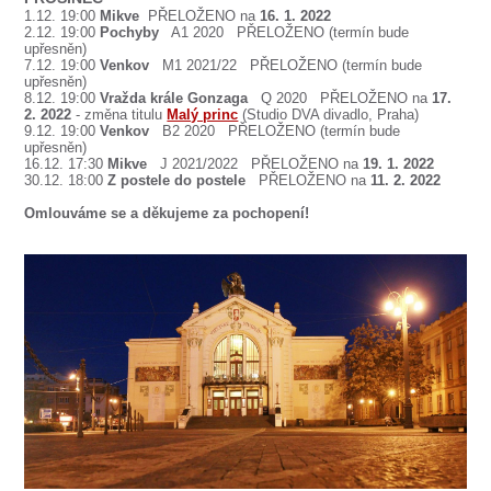
SOUBOR
1.12. 19:00
Mikve
PŘELOŽENO
na
16. 1. 2022
2.12. 19:00
Pochyby
A1 2020 PŘELOŽENO
(termín bude
DÁLE NABÍZÍME
upřesněn)
7.12. 19:00
Venkov
M1 2021/22 PŘELOŽENO
(termín bude
upřesněn)
8.12. 19:00
Vražda krále Gonzaga
Q 2020 PŘELOŽENO na
17.
2. 2022
- změna titulu
Malý princ
(Studio DVA divadlo, Praha)
9.12. 19:00
Venkov
B2 2020
PŘELOŽENO
(termín bude
upřesněn)
16.12. 17:30
Mikve
J 2021/2022
PŘELOŽENO
na
19. 1. 2022
30.12. 18:00
Z postele do postele
PŘELOŽENO na
11. 2. 2022
Omlouváme se a děkujeme za pochopení!