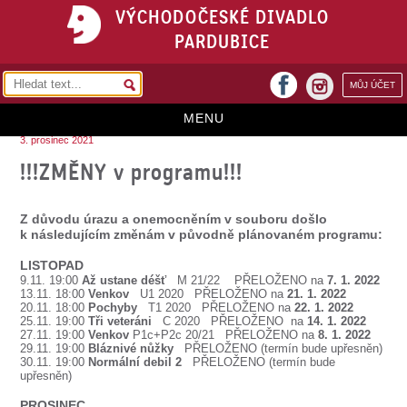
VÝCHODOČESKÉ DIVADLO
PARDUBICE
facebook
MŮJ ÚČET
instagram
MENU
3. prosinec 2021
HOME
!!!ZMĚNY v programu!!!
PROGRAM
Z důvodu úrazu a onemocněním v souboru došlo
REPERTOÁR
k následujícím změnám v původně plánovaném programu:
VSTUPENKY
LISTOPAD
9.11. 19:00
Až ustane déšť
M 21/22
PŘELOŽENO
na
7. 1. 2022
13.11. 18:00
Venkov
U1 2020
PŘELOŽENO
na
21. 1. 2022
PŘEDPLATNÉ
20.11. 18:00
Pochyby
T1 2020
PŘELOŽENO
na
22. 1. 2022
25.11. 19:00
Tři veteráni
C 2020
PŘELOŽENO
na
14. 1. 2022
27.11. 19:00
Venkov
P1c+P2c 20/21
PŘELOŽENO
na
8. 1. 2022
KONTAKTY
29.11. 19:00
Bláznivé nůžky
PŘELOŽENO (termín bude upřesněn)
30.11. 19:00
Normální debil 2
PŘELOŽENO (termín bude
O DIVADLE
upřesněn)
PROSINEC