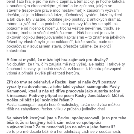
beru! Tato hra je pro mě navíc zajímavá tematicky, je hodně kritická
k současným ekonomickým „elitám“ a ke způsobu, jakým se
stavíme (respektive právě moc nestavíme!) k zásadním výzvám
dneška, ať je to klimatická krize, důchodový systém, krize bydlení
a tak dále. My vlastně, podobně jako postavy z antických dramat,
máme tu „věštbu“ – a podobně jako postavy této hry se spíš tak
potácíme od ničeho k ničemu, trochu věštbě nevěříme, trochu se
bojíme, trochu to vědění vytěsňujeme… Náš horizont je navíc
diktován logikou deregulovaného kapitalismu – to znamená jakékoliv
řešení by vlastně bylo „moc nákladné“, takže smůla, bude se
pokračovat v současném stavu, přestože tušíme, že skončí
katastrofou.
A čím si myslíš, že může být hra zajímavá pro diváky?
No doufám, že tím, čím zaujala mě (viz výše), ale nabízí i takové ty
činoherní klasiky: je hodně svižná, vzhledem k tématu překvapivě
vtipná a přináší skvělé příležitosti hercům.
Zřít do tmy se odehrává v Řecku, kam si naše čtyři postavy
vyrazily na dovolenou, z toho také vychází scénografie Pavly
Kamanové, která u nás už dříve pracovala jako autorka scény
k inscenaci Podivný případ se psem Kashy Jandáčkové. Můžeš
trošku přiblížit její scénické řešení?
Pavla scénografii pojala hodně realisticky, takže se diváci můžou
těšit na zabydlenou řeckou vilku v průběhu jediného dne!
Na návrzích kostýmů jste s Pavlou spolupracovali, je to pro tebe
běžné, že si kostýmy řešíš sám nebo ve spolupráci
s výtvarníkem? Že to nenecháš jen na něm a jeho fantazii?
Je to pro mě docela běžné u her odehrávajících se v současnosti,