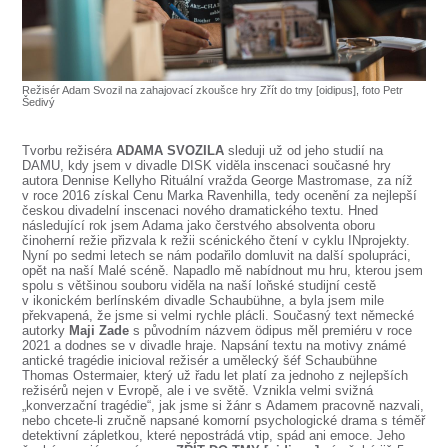
SOUBOR
DÁLE NABÍZÍME
Režisér Adam Svozil na zahajovací zkoušce hry Zřít do tmy [oidipus], foto Petr
Šedivý
Tvorbu režiséra
ADAMA SVOZILA
sleduji už od jeho studií na
DAMU, kdy jsem v divadle DISK viděla inscenaci současné hry
autora Dennise Kellyho Rituální vražda George Mastromase, za níž
v roce 2016 získal Cenu Marka Ravenhilla, tedy ocenění za nejlepší
českou divadelní inscenaci nového dramatického textu. Hned
následující rok jsem Adama jako čerstvého absolventa oboru
činoherní režie přizvala k režii scénického čtení v cyklu INprojekty.
Nyní po sedmi letech se nám podařilo domluvit na další spolupráci,
opět na naší Malé scéně. Napadlo mě nabídnout mu hru, kterou jsem
spolu s většinou souboru viděla na naší loňské studijní cestě
v ikonickém berlínském divadle Schaubühne, a byla jsem mile
překvapená, že jsme si velmi rychle plácli. Současný text německé
autorky
Maji Zade
s původním názvem ödipus měl premiéru v roce
2021 a dodnes se v divadle hraje. Napsání textu na motivy známé
antické tragédie inicioval režisér a umělecký šéf Schaubühne
Thomas Ostermaier, který už řadu let platí za jednoho z nejlepších
režisérů nejen v Evropě, ale i ve světě. Vznikla velmi svižná
„konverzační tragédie“, jak jsme si žánr s Adamem pracovně nazvali,
nebo chcete-li zručně napsané komorní psychologické drama s téměř
detektivní zápletkou, které nepostrádá vtip, spád ani emoce. Jeho