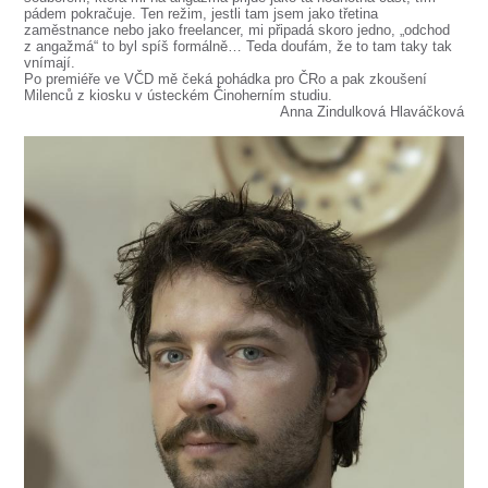
pádem pokračuje. Ten režim, jestli tam jsem jako třetina
zaměstnance nebo jako freelancer, mi připadá skoro jedno, „odchod
z angažmá“ to byl spíš formálně… Teda doufám, že to tam taky tak
vnímají.
Po premiéře ve VČD mě čeká pohádka pro ČRo a pak zkoušení
Milenců z kiosku v ústeckém Činoherním studiu.
Anna Zindulková Hlaváčková