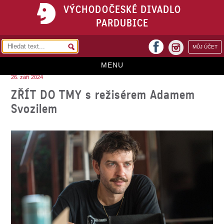
VÝCHODOČESKÉ DIVADLO
PARDUBICE
facebook
MŮJ ÚČET
instagram
MENU
26. září 2024
HOME
ZŘÍT DO TMY s režisérem Adamem
Svozilem
PROGRAM
REPERTOÁR
VSTUPENKY
PŘEDPLATNÉ
KONTAKTY
O DIVADLE