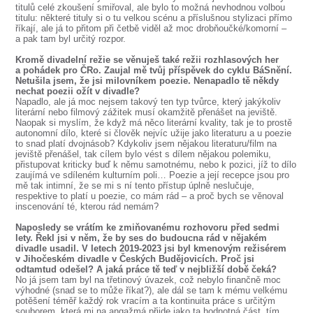
titulů celé zkoušení smiřoval, ale bylo to možná nevhodnou volbou
titulu: některé tituly si o tu velkou scénu a příslušnou stylizaci přímo
říkají, ale já to přitom při četbě viděl až moc drobňoučké/komorní –
a pak tam byl určitý rozpor.
Kromě divadelní režie se věnuješ také režii rozhlasových her
a pohádek pro ČRo. Zaujal mě tvůj příspěvek do cyklu BáSnění.
Netušila jsem, že jsi milovníkem poezie. Nenapadlo tě někdy
nechat poezii ožít v divadle?
Napadlo, ale já moc nejsem takový ten typ tvůrce, který jakýkoliv
literární nebo filmový zážitek musí okamžitě přenášet na jeviště.
Naopak si myslím, že když má něco literární kvality, tak je to prostě
autonomní dílo, které si člověk nejvíc užije jako literaturu a u poezie
to snad platí dvojnásob? Kdykoliv jsem nějakou literaturu/film na
jeviště přenášel, tak cílem bylo vést s dílem nějakou polemiku,
přistupovat kriticky buď k němu samotnému, nebo k pozici, jíž to dílo
zaujímá ve sdíleném kulturním poli… Poezie a její recepce jsou pro
mě tak intimní, že se mi s ní tento přístup úplně neslučuje,
respektive to platí u poezie, co mám rád – a proč bych se věnoval
inscenování té, kterou rád nemám?
Naposledy se vrátím ke zmiňovanému rozhovoru před sedmi
lety. Řekl jsi v něm, že by ses do budoucna rád v nějakém
divadle usadil. V letech 2019-2023 jsi byl kmenovým režisérem
v Jihočeském divadle v Českých Budějovicích. Proč jsi
odtamtud odešel? A jaká práce tě teď v nejbližší době čeká?
No já jsem tam byl na třetinový úvazek, což nebylo finančně moc
výhodné (snad se to může říkat?), ale dál se tam k mému velkému
potěšení téměř každý rok vracím a ta kontinuita práce s určitým
souborem, která mi na angažmá přijde jako ta hodnotná část, tím