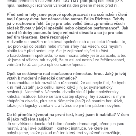
česká premiéra s názvem
ZŘÍT DO TMY [oidipus]
nás čeká již 5.
října, následující rozhovor vznikal na den přesně měsíc před ní.
Před sedmi lety jsme poprvé spolupracovali na scénickém čtení
tvojí úpravy dvou her německého autora Falka Richtera. Tehdy
jsi v rozhovoru řekl, že je pro tebe velké téma „proměna všech
složek života v jakýsi spektákl nebo okázalou performance“. Jak
se od té doby posunulo tvoje vnímání divadla a co je pro tebe
teď tím tématem, které rezonuje?
V divadle se snažím reflektovat společenská a politická témata i to,
jak pronikají do osobní nebo intimní sféry nás všech, což myslím
platilo také před sedmi lety. Ale je zajímavé slyšet tu část
o každodenním spektáklu, to nás možná tehdy ještě zaráželo, a teď
už jsme si všichni tak zvykli, že to asi ani nestojí za řeč/inscenaci,
vnímám to už asi jako úplnou samozřejmost.
Opět se setkáváme nad současnou německou hrou. Jaký je tvůj
vztah k moderní německé dramatice?
Ta dramatika je tak rozsáhlá a různorodá, že asi nejde říct, že bych
k ní měl „vztah“ jako celku, navíc když ji nijak systematicky
nesleduji. Nicméně v Německu divadlo slouží jako společensky
kritická instituce, takže se tam častěji objevují hry souznící s mým
chápáním divadla, plus se v Německu (asi?) dá psaním her uživit,
takže jich logicky vzniká víc a tvůrce se jim tím pádem nevyhne.
Co tě přimělo kývnout na první text, který jsem ti nabídla? V čem
tě jako režiséra zaujal?
Já se většinou docela rád řídím nápady dramaturgů, přece jen jsou
místní, znají své publikum i kontext instituce, ve které se
pohybujeme, takže pokud mě ten který text vyloženě nerozčiluje,