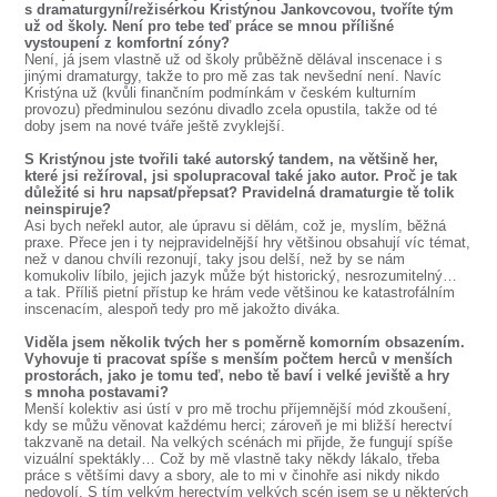
s dramaturgyní/režisérkou Kristýnou Jankovcovou, tvoříte tým
už od školy. Není pro tebe teď práce se mnou přílišné
vystoupení z komfortní zóny?
Není, já jsem vlastně už od školy průběžně dělával inscenace i s
jinými dramaturgy, takže to pro mě zas tak nevšední není. Navíc
Kristýna už (kvůli finančním podmínkám v českém kulturním
provozu) předminulou sezónu divadlo zcela opustila, takže od té
doby jsem na nové tváře ještě zvyklejší.
S Kristýnou jste tvořili také autorský tandem, na většině her,
které jsi režíroval, jsi spolupracoval také jako autor. Proč je tak
důležité si hru napsat/přepsat? Pravidelná dramaturgie tě tolik
neinspiruje?
Asi bych neřekl autor, ale úpravu si dělám, což je, myslím, běžná
praxe. Přece jen i ty nejpravidelnější hry většinou obsahují víc témat,
než v danou chvíli rezonují, taky jsou delší, než by se nám
komukoliv líbilo, jejich jazyk může být historický, nesrozumitelný…
a tak. Příliš pietní přístup ke hrám vede většinou ke katastrofálním
inscenacím, alespoň tedy pro mě jakožto diváka.
Viděla jsem několik tvých her s poměrně komorním obsazením.
Vyhovuje ti pracovat spíše s menším počtem herců v menších
prostorách, jako je tomu teď, nebo tě baví i velké jeviště a hry
s mnoha postavami?
Menší kolektiv asi ústí v pro mě trochu příjemnější mód zkoušení,
kdy se můžu věnovat každému herci; zároveň je mi bližší herectví
takzvaně na detail. Na velkých scénách mi přijde, že fungují spíše
vizuální spektákly… Což by mě vlastně taky někdy lákalo, třeba
práce s většími davy a sbory, ale to mi v činohře asi nikdy nikdo
nedovolí. S tím velkým herectvím velkých scén jsem se u některých