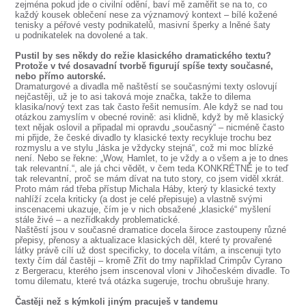
zejména pokud jde o civilní odění, baví mě zaměřit se na to, co
každý kousek oblečení nese za významový kontext – bílé kožené
tenisky a péřové vesty podnikatelů, masivní šperky a lněné šaty
u podnikatelek na dovolené a tak.
Pustil by ses někdy do režie klasického dramatického textu?
Protože v tvé dosavadní tvorbě figurují spíše texty současné,
nebo přímo autorské.
Dramaturgové a divadla mě naštěstí se současnými texty oslovují
nejčastěji, už je to asi taková moje značka, takže to dilema
klasika/nový text zas tak často řešit nemusím. Ale když se nad tou
otázkou zamyslím v obecné rovině: asi klidně, když by mě klasický
text nějak oslovil a připadal mi opravdu „současný“ – nicméně často
mi přijde, že české divadlo ty klasické texty recykluje trochu bez
rozmyslu a ve stylu „láska je vždycky stejná“, což mi moc blízké
není. Nebo se řekne: „Wow, Hamlet, to je vždy a o všem a je to dnes
tak relevantní.“, ale já chci vědět, v čem teda KONKRÉTNĚ je to teď
tak relevantní, proč se mám dívat na tuto story, co jsem viděl xkrát.
Proto mám rád třeba přístup Michala Háby, který ty klasické texty
nahlíží zcela kriticky (a dost je celé přepisuje) a vlastně svými
inscenacemi ukazuje, čím je v nich obsažené „klasické“ myšlení
stále živé – a nezřídkakdy problematické.
Naštěstí jsou v současné dramatice docela široce zastoupeny různé
přepisy, přenosy a aktualizace klasických děl, které ty provařené
látky právě cílí už dost specificky, to docela vítám, a inscenuji tyto
texty čím dál častěji – kromě Zřít do tmy například Crimpův Cyrano
z Bergeracu, kterého jsem inscenoval vloni v Jihočeském divadle. To
tomu dilematu, které tvá otázka sugeruje, trochu obrušuje hrany.
Častěji než s kýmkoli jiným pracuješ v tandemu