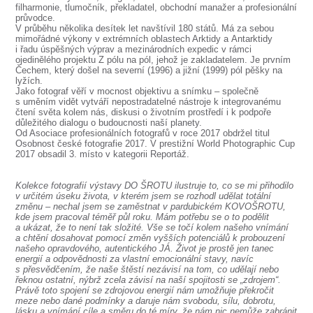
filharmonie, tlumočník, překladatel, obchodní manažer a profesionální
průvodce.
V průběhu několika desítek let navštívil 180 států. Má za sebou
mimořádné výkony v extrémních oblastech Arktidy a Antarktidy
i řadu úspěšných výprav a mezinárodních expedic v rámci
ojedinělého projektu Z pólu na pól, jehož je zakladatelem. Je prvním
Čechem, který došel na severní (1996) a jižní (1999) pól pěšky na
lyžích.
Jako fotograf věří v mocnost objektivu a snímku – společně
s uměním vidět vytváří nepostradatelné nástroje k integrovanému
čtení světa kolem nás, diskusi o životním prostředí i k podpoře
důležitého dialogu o budoucnosti naší planety.
Od Asociace profesionálních fotografů v roce 2017 obdržel titul
Osobnost české fotografie 2017. V prestižní World Photographic Cup
2017 obsadil 3. místo v kategorii Reportáž.
Kolekce fotografií výstavy DO ŠROTU ilustruje to, co se mi přihodilo
v určitém úseku života, v kterém jsem se rozhodl udělat totální
změnu – nechal jsem se zaměstnat v pardubickém KOVOŠROTU,
kde jsem pracoval téměř půl roku. Mám potřebu se o to podělit
a ukázat, že to není tak složité. Vše se točí kolem našeho vnímání
a chtění dosahovat pomocí změn vyšších potenciálů k probouzení
našeho opravdového, autentického JÁ. Život je prostě jen tanec
energií a odpovědnosti za vlastní emocionální stavy, navíc
s přesvědčením, že naše štěstí nezávisí na tom, co udělají nebo
řeknou ostatní, nýbrž zcela závisí na naší spojitosti se „zdrojem“.
Právě toto spojení se zdrojovou energií nám umožňuje překročit
meze nebo dané podmínky a daruje nám svobodu, sílu, dobrotu,
lásku a vnímání cíle a směru do té míry, že nám nic nemůže zabránit