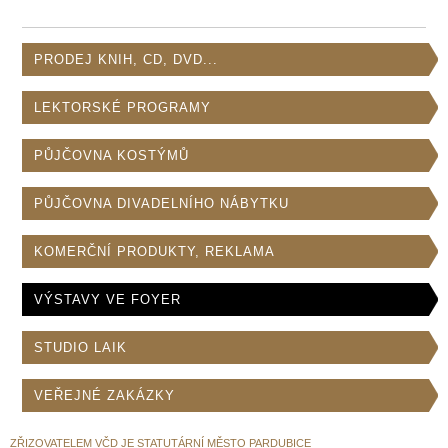
PRODEJ KNIH, CD, DVD...
LEKTORSKÉ PROGRAMY
PŮJČOVNA KOSTÝMŮ
PŮJČOVNA DIVADELNÍHO NÁBYTKU
KOMERČNÍ PRODUKTY, REKLAMA
VÝSTAVY VE FOYER
STUDIO LAIK
VEŘEJNÉ ZAKÁZKY
ZŘIZOVATELEM VČD JE STATUTÁRNÍ MĚSTO PARDUBICE