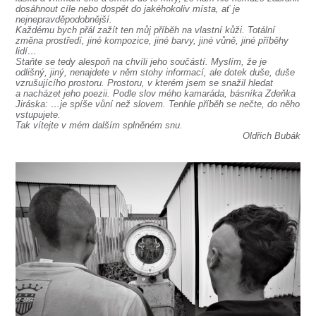
dosáhnout cíle nebo dospět do jakéhokoliv místa, ať je
nejnepravděpodobnější.
Každému bych přál zažít ten můj příběh na vlastní kůži. Totální
změna prostředí, jiné kompozice, jiné barvy, jiné vůně, jiné příběhy
lidí…
Staňte se tedy alespoň na chvíli jeho součástí. Myslím, že je
odlišný, jiný, nenajdete v něm stohy informací, ale dotek duše, duše
vzrušujícího prostoru. Prostoru, v kterém jsem se snažil hledat
a nacházet jeho poezii. Podle slov mého kamaráda, básníka Zdeňka
Jiráska: …je spíše vůní než slovem. Tenhle příběh se nečte, do něho
vstupujete.
Tak vítejte v mém dalším splněném snu.
Oldřich Bubák