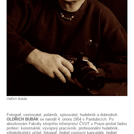
SOUBOR
DÁLE NABÍZÍME
Oldřich Bubák
Fotograf, cestovatel, polárník, spisovatel, hudebník a dobrodruh
OLDŘICH BUBÁK
se narodil 4. února 1954 v Pardubicích. Po
absolvování Fakulty strojního inženýrství ČVUT v Praze prošel řadou
profesí: konstruktér, vývojový pracovník, profesionální hudebník,
středoškolský učitel, fotograf, ředitel cestovní kanceláře, ředitel