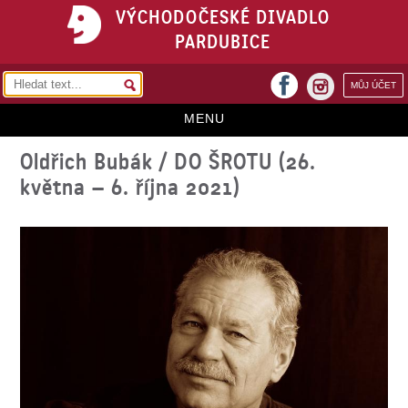
VÝCHODOČESKÉ DIVADLO
PARDUBICE
facebook
MŮJ ÚČET
instagram
MENU
Oldřich Bubák / DO ŠROTU (26.
HOME
května – 6. října 2021)
PROGRAM
REPERTOÁR
VSTUPENKY
PŘEDPLATNÉ
KONTAKTY
O DIVADLE