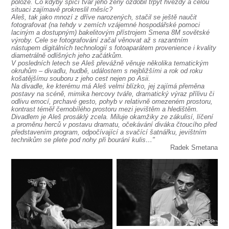
SOUBOR
poloze. Co kdyby spící tvář jeho ženy ozdobil třpyt hvězdy a celou
situaci zajímavě prokreslil měsíc?
Aleš, tak jako mnozí z dříve narozených, stačil se ještě naučit
DÁLE NABÍZÍME
fotografovat (na tehdy v zemích vzájemné hospodářské pomoci
laciným a dostupným) bakelitovým přístrojem Smena 8M sovětské
výroby. Cele se fotografování začal věnovat až s razantním
nástupem digitálních technologií s fotoaparátem provenience i kvality
diametrálně odlišných jeho začátkům.
V posledních letech se Aleš převážně věnuje několika tematickým
okruhům – divadlu, hudbě, událostem s nejbližšími a rok od roku
košatějšímu souboru z jeho cest nejen po Asii.
Na divadle, ke kterému má Aleš velmi blízko, jej zajímá přeměna
postavy na scéně, mimika hercovy tváře, dramatický výraz přílivu či
odlivu emocí, prchavé gesto, pohyb v relativně omezeném prostoru,
kontrast téměř černobílého prostoru mezi jevištěm a hledištěm.
Divadlem je Aleš prosáklý zcela. Miluje okamžiky ze zákulisí, líčení
a proměnu herců v postavu dramatu, očekávání diváka čtoucího před
představením program, odpočívající a svačící šatnářku, jevištním
technikům se plete pod nohy při bourání kulis…"
Radek Smetana