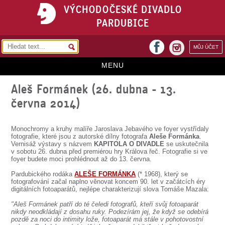
VÝCHODOČESKÉ DIVADLO
PARDUBICE
facebook
MŮJ ÚČET
instagram
MENU
Aleš Formánek (26. dubna - 13.
HOME
června 2014)
PROGRAM
REPERTOÁR
Monochromy a kruhy malíře Jaroslava Jebavého ve foyer vystřídaly
fotografie, které jsou z autorské dílny fotografa
Aleše Formánka
.
Vernisáž výstavy s názvem
KAPITOLA O DIVADLE
se uskutečnila
VSTUPENKY
v sobotu 26. dubna před premiérou hry Králova řeč. Fotografie si ve
foyer budete moci prohlédnout až do 13. června.
PŘEDPLATNÉ
Pardubického rodáka
ALEŠE FORMÁNKA
(* 1968), který se
fotografování začal naplno věnovat koncem 90. let v začátcích éry
KONTAKTY
digitálních fotoaparátů, nejlépe charakterizují slova Tomáše Mazala:
"Aleš Formánek patří do té čeledi fotografů, kteří svůj fotoaparát
O DIVADLE
nikdy neodkládají z dosahu ruky. Podezírám jej, že když se odebírá
pozdě za noci do intimity lože, fotoaparát má stále v pohotovostní