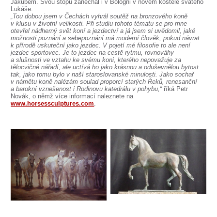
Jakubem. Svou stopu zanechal i v Bologni v novém kostele svatého
Lukáše.
„Tou dobou jsem v Čechách vyhrál soutěž na bronzového koně
v klusu v životní velikosti. Při studiu tohoto tématu se pro mne
otevřel nádherný svět koní a jezdectví a já jsem si uvědomil, jaké
možnosti poznání a sebepoznání má moderní člověk, pokud návrat
k přírodě uskuteční jako jezdec. V pojetí mé filosofie to ale není
jezdec sportovec. Je to jezdec na cestě rytmu, rovnováhy
a slušnosti ve vztahu ke svému koni, kterého nepovažuje za
tělocvičné nářadí, ale uctívá ho jako krásnou a oduševnělou bytost
tak, jako tomu bylo v naší staroslovanské minulosti. Jako sochař
v námětu koně nalézám soulad proporcí starých Řeků, renesanční
a barokní vznešenost i Rodinovu katedrálu v pohybu,“
říká Petr
Novák, o němž více informací naleznete na
www.horsessculptures.com
.