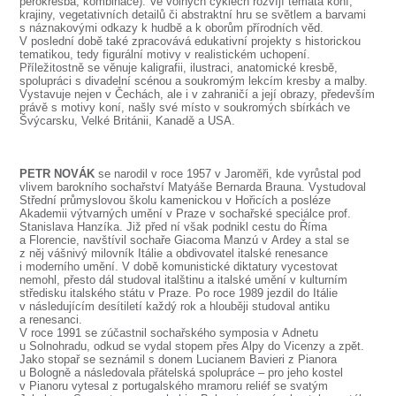
perokresba, kombinace). Ve volných cyklech rozvíjí témata koní,
SOUBOR
krajiny, vegetativních detailů či abstraktní hru se světlem a barvami
s náznakovými odkazy k hudbě a k oborům přírodních věd.
DÁLE NABÍZÍME
V poslední době také zpracovává edukativní projekty s historickou
tematikou, tedy figurální motivy v realistickém uchopení.
Příležitostně se věnuje kaligrafii, ilustraci, anatomické kresbě,
spolupráci s divadelní scénou a soukromým lekcím kresby a malby.
Vystavuje nejen v Čechách, ale i v zahraničí a její obrazy, především
právě s motivy koní, našly své místo v soukromých sbírkách ve
Švýcarsku, Velké Británii, Kanadě a USA.
PETR NOVÁK
se narodil v roce 1957 v Jaroměři, kde vyrůstal pod
vlivem barokního sochařství Matyáše Bernarda Brauna. Vystudoval
Střední průmyslovou školu kamenickou v Hořicích a posléze
Akademii výtvarných umění v Praze v sochařské speciálce prof.
Stanislava Hanzíka. Již před ní však podnikl cestu do Říma
a Florencie, navštívil sochaře Giacoma Manzú v Ardey a stal se
z něj vášnivý milovník Itálie a obdivovatel italské renesance
i moderního umění. V době komunistické diktatury vycestovat
nemohl, přesto dál studoval italštinu a italské umění v kulturním
středisku italského státu v Praze. Po roce 1989 jezdil do Itálie
v následujícím desítiletí každý rok a hlouběji studoval antiku
a renesanci.
V roce 1991 se zúčastnil sochařského symposia v Adnetu
u Solnohradu, odkud se vydal stopem přes Alpy do Vicenzy a zpět.
Jako stopař se seznámil s donem Lucianem Bavieri z Pianora
u Bologně a následovala přátelská spolupráce – pro jeho kostel
v Pianoru vytesal z portugalského mramoru reliéf se svatým