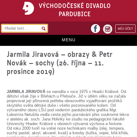
VÝCHODOČESKÉ DIVADLO
PARDUBICE
facebook
MŮJ ÚČET
instagram
MENU
Jarmila Jiravová – obrazy & Petr
HOME
Novák – sochy (26. října – 11.
PROGRAM
prosince 2019)
REPERTOÁR
VSTUPENKY
JARMILA JIRAVOVÁ
se narodila v roce 1975 v Hradci Králové. Od
dětství však žije v Břehách u Přelouče. Již v útlém věku se začala
projevovat její přirozená potřeba obrazového vyjadřování prožitků
PŘEDPLATNÉ
skrytého světa dětské duše i všeho pozorovaného kolem. Od
výtvarného oboru LŠU pod vedením pardubického grafika Mgr.
KONTAKTY
Lubomíra Netušila vedla cesta jejího poznávání přes soukromé lekce
v ateliéru ak. soch. Jana Holinky ke studiu na pedagogické fakultě
Univerzity Hradec Králové v oborech výtvarná výchova a historie.
O DIVADLE
Od roku 2000 tvoří na volné noze technikami malby (olej, tempera,
suchý pastel, akryl, akvarel, kvaš) a kresby (tužka, sepie, bílá křída,