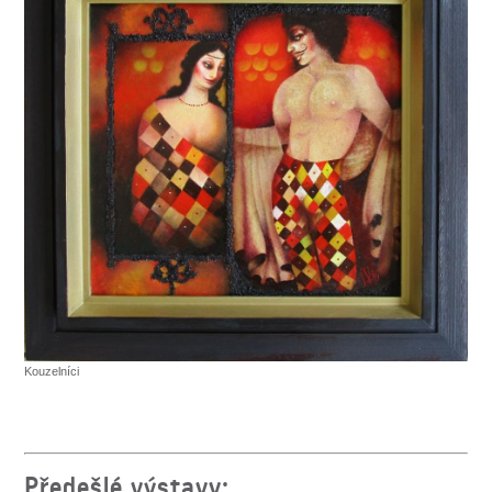
Kouzelníci
Předešlé výstavy: