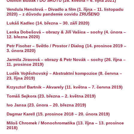
Oldřich Bubák / DO ŠROTU (26. května – 6. října 2021)
Vendula Henclová – Divadlo a film (1. října – 11. listopadu
2020) – z důvodu pandemie covidu ZRUŠENO
Lukáš Kadlec (14. března – 30. září 2020)
Lenka Dobešová – obrazy & Jiří Vašica – sochy (4. února –
12. března 2020)
Petr Fischer – Světlo / Prostor / Dialog (14. prosince 2019 –
3. února 2020)
Jarmila Jiravová – obrazy & Petr Novák – sochy (26. října –
11. prosince 2019)
Luděk Vojtěchovský – Abstraktní kompozice (8. června –
23. října 2019)
Krzysztof Bartnik – Akvarely (11. května – 7. června 2019)
Tomáš Sejkora (23. března – 2. května 2019)
Ivo Jansa (23. února – 20. března 2019)
Dagmar Karell (15. prosince 2018 – 20. února 2019)
Miloš Chromek / Monochromatika (13. října – 13. prosince
2018)