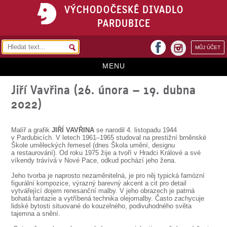
VÝCHODOČESKÉ DIVADLO
PARDUBICE
facebook
MŮJ ÚČET
instagram
MENU
Jiří Vavřina (26. února – 19. dubna
HOME
2022)
PROGRAM
REPERTOÁR
Malíř a grafik
JIŘÍ VAVŘINA
se narodil 4. listopadu 1944
v Pardubicích. V letech 1961–1965 studoval na prestižní brněnské
Škole uměleckých řemesel (dnes Škola umění, designu
VSTUPENKY
a restaurování). Od roku 1975 žije a tvoří v Hradci Králové a své
víkendy trávívá v Nové Pace, odkud pochází jeho žena.
PŘEDPLATNÉ
Jeho tvorba je naprosto nezaměnitelná, je pro něj typická famózní
figurální kompozice, výrazný barevný akcent a cit pro detail
KONTAKTY
vytvářející dojem renesanční malby. V jeho obrazech je patrná
bohatá fantazie a vytříbená technika olejomalby. Často zachycuje
lidské bytosti situované do kouzelného, podivuhodného světa
O DIVADLE
tajemna a snění.