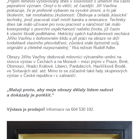
SOUBOR
„Pojem řemeslo vyslovovaný dnes v souvislosti s uměním má často
pejorativní význam. Omyl o to větší, oč častější. Jiří Vavřina
prokazuje, že je profesně vybaven na vysoké úrovni, a to jak
DÁLE NABÍZÍME
školením, tak mnohaletou zkušeností. Obdivuje a ovládá ‚klasické’
techniky, jimiž pracovali staří mistři baroka a renesance. Techniky
dnes tak málo užívané pro svou pracnost a náročnost tak málo
korespondují s povrchní uspěchaností našeho života, jíž často
k vlastní škodě podléháme. Hektický spěch každodennosti nechává
Jiřího Vavřinu v bohorovném klidu a při práci na obraze se drží
tvrdohlavě vlastního přesvědčení, zůstává stále bytostně svůj,
originální a zřetelně rozpoznatelný,“
říká režisér Rudolf Adler.
Obrazy Jiřího Vavřiny obdivovali milovníci výtvarného umění na
stovce výstav v Čechách a na Moravě – mezi jinými v Praze, Brně,
Olomouci, Hradci Králové, Liberci, Pardubicích, Havlíčkově Brodě,
ve Svitavách atd. atd. Mimo to se zúčastnil také řady skupinových
výstav v České republice i v zahraničí.
„Maluji proto, aby moje obrazy dělaly lidem radost
a dokázaly je potěšit.“
Výstava je prodejní!
Informace na 604 530 192.