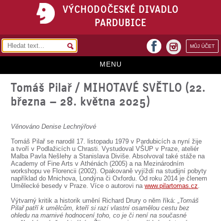
VÝCHODOČESKÉ DIVADLO
PARDUBICE
facebook
MŮJ ÚČET
instagram
MENU
Tomáš Pilař / MIHOTAVÉ SVĚTLO (22.
HOME
března – 28. května 2025)
PROGRAM
REPERTOÁR
Věnováno Denise Lechnýřové
Tomáš Pilař se narodil 17. listopadu 1979 v Pardubicích a nyní žije
VSTUPENKY
a tvoří v Podlažicích u Chrasti. Vystudoval VŠUP v Praze, ateliér
Malba Pavla Nešlehy a Stanislava Diviše. Absolvoval také stáže na
PŘEDPLATNÉ
Academy of Fine Arts v Athénách (2005) a na Mezinárodním
workshopu ve Florencii (2002). Opakovaně vyjíždí na studijní pobyty
například do Mnichova, Londýna či Oxfordu. Od roku 2014 je členem
KONTAKTY
Umělecké besedy v Praze. Více o autorovi na
www.pilartomas.cz
.
Výtvarný kritik a historik umění Richard Drury o něm říká:
„Tomáš
O DIVADLE
Pilař patří k umělcům, kteří si razí vlastní osamělou cestu bez
ohledu na marnivé hodnocení toho, co je či není na současné