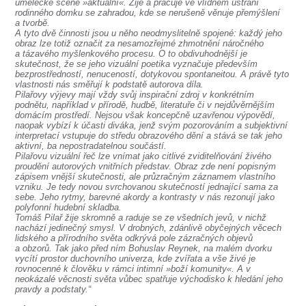
SOUBOR
umělecké scéně »aktuální«. Žije a pracuje ve vlídném ústraní
rodinného domku se zahradou, kde se nerušeně věnuje přemýšlení
a tvorbě.
DÁLE NABÍZÍME
A tyto dvě činnosti jsou u něho neodmyslitelně spojené: každý jeho
obraz lze totiž označit za nesamozřejmé zhmotnění náročného
a tázavého myšlenkového procesu. O to obdivuhodnější je
skutečnost, že se jeho vizuální poetika vyznačuje především
bezprostředností, nenuceností, dotykovou spontaneitou. A právě tyto
vlastnosti nás směřují k podstatě autorova díla.
Pilařovy výjevy mají vždy svůj inspirační zdroj v konkrétním
podnětu, například v přírodě, hudbě, literatuře či v nejdůvěrnějším
domácím prostředí. Nejsou však koncepčně uzavřenou výpovědí,
naopak vybízí k účasti diváka, jenž svým pozorováním a subjektivní
interpretací vstupuje do středu obrazového dění a stává se tak jeho
aktivní, ba nepostradatelnou součástí.
Pilařovu vizuální řeč lze vnímat jako citlivé zviditelňování živého
proudění autorových vnitřních představ. Obraz zde není popisným
zápisem vnější skutečnosti, ale průzračným záznamem vlastního
vzniku. Je tedy novou svrchovanou skutečností jednající sama za
sebe. Jeho rytmy, barevné akordy a kontrasty v nás rezonují jako
polyfonní hudební skladba.
Tomáš Pilař žije skromně a raduje se ze všedních jevů, v nichž
nachází jedinečný smysl. V drobných, zdánlivě obyčejných věcech
lidského a přírodního světa odkrývá pole zázračných objevů
a obzorů. Tak jako před ním Bohuslav Reynek, na malém dvorku
vycítí prostor duchovního univerza, kde zvířata a vše živé je
rovnocenné k člověku v rámci intimní »boží komunity«. A v
neokázalé věcnosti světa vůbec spatřuje východisko k hledání jeho
pravdy a podstaty.“