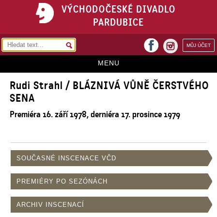
VÝCHODOČESKÉ DIVADLO
PARDUBICE
facebook
MŮJ ÚČET
instagram
MENU
Rudi Strahl / BLÁZNIVÁ VŮNĚ ČERSTVÉHO
HOME
SENA
PROGRAM
Premiéra 16. září 1978, derniéra 17. prosince 1979
REPERTOÁR
VSTUPENKY
SOUČASNÉ INSCENACE VČD
PŘEDPLATNÉ
KONTAKTY
PREMIÉRY PO SEZÓNÁCH
O DIVADLE
ARCHIV INSCENACÍ