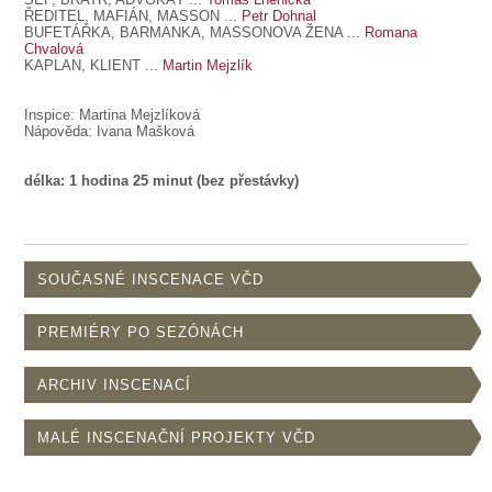
ŘEDITEL, MAFIÁN,
MASSON
...
Petr Dohnal
BUFETÁŘKA, BARMANKA, MASSONOVA ŽENA
...
Romana
Chvalová
KAPLAN, KLIENT
...
Martin Mejzlík
Inspice: Martina Mejzlíková
Nápověda: Ivana Mašková
délka: 1 hodina 25 minut (bez přestávky)
SOUČASNÉ INSCENACE VČD
PREMIÉRY PO SEZÓNÁCH
ARCHIV INSCENACÍ
MALÉ INSCENAČNÍ PROJEKTY VČD