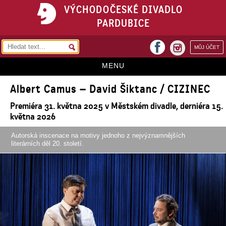
VÝCHODOČESKÉ DIVADLO
PARDUBICE
facebook
MŮJ ÚČET
instagram
MENU
Albert Camus – David Šiktanc / CIZINEC
HOME
Premiéra 31. května 2025 v Městském divadle, derniéra 15.
PROGRAM
května 2026
REPERTOÁR
Autorská inscenace na motivy jednoho z nejvýznamnějších
literárních děl 20. století.
VSTUPENKY
PŘEDPLATNÉ
KONTAKTY
O DIVADLE