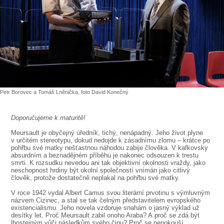
SOUBOR
DÁLE NABÍZÍME
Petr Borovec a Tomáš Lněnička, foto David Konečný
Doporučujeme k maturitě!
Meursault je obyčejný úředník, tichý, nenápadný. Jeho život plyne
v určitém stereotypu, dokud nedojde k zásadnímu zlomu – krátce po
pohřbu své matky nešťastnou náhodou zabije člověka. V kafkovsky
absurdním a beznadějném příběhu je nakonec odsouzen k trestu
smrti. K rozsudku nevedou ani tak objektivní okolnosti vraždy, jako
neschopnost hrdiny být okolní společností vnímán jako citlivý
člověk, protože dostatečně neplakal na pohřbu své matky.
V roce 1942 vydal Albert Camus svou literární prvotinu s výmluvným
názvem Cizinec, a stal se tak čelným představitelem evropského
existencialismu. Jeho novela vzdoruje snahám o jasný výklad už
desítky let. Proč Meursault zabil onoho Araba? A proč se zdá být
lhostejným vůči následkům svého činu? Proč se nepokouší