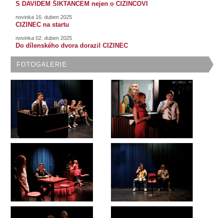
S DAVIDEM ŠIKTANCEM nejen o CIZINCOVI
novinka 16. duben 2025
CIZINEC na startu
novinka 02. duben 2025
Do dílenského dvora dorazil CIZINEC
FOTOGALERIE