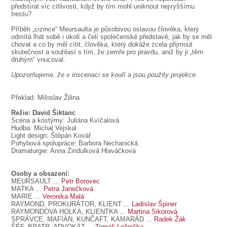
předstírat víc citlivosti, když by tím mohl uniknout nejvyššímu
trestu?
Příběh „cizince“ Meursaulta je působivou oslavou člověka, který
odmítá lhát sobě i okolí a čelí společenské představě, jak by se měl
chovat a co by měl cítit, člověka, který dokáže zcela přijmout
skutečnost a souhlasí s tím, že zemře pro pravdu, aniž by ji „těm
druhým“ vnucoval.
Upozorňujeme, že v inscenaci se kouří a jsou použity projekce.
Překlad: Miloslav Žilina
Režie: David Šiktanc
Scéna a kostýmy: Juliána Kvíčalová
Hudba: Michal Vejskal
Light design: Štěpán Kovář
Pohybová spolupráce: Barbora Nechanická
Dramaturgie: Anna Zindulková Hlaváčková
Osoby a obsazení:
MEURSAULT
...
Petr Borovec
MATKA
...
Petra Janečková
MARIE
...
Veronika Malá
RAYMOND, PROKURÁTOR, KLIENT
...
Ladislav Špiner
RAYMONDOVA HOLKA, KLIENTKA
...
Martina Sikorová
SPRÁVCE, MAFIÁN, KUNČAFT, KAMARÁD
...
Radek Žák
ŠÉF, BRATR, ADVOKÁT
...
Tomáš Lněnička