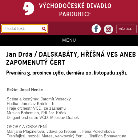
VÝCHODOČESKÉ DIVADLO
PARDUBICE
facebook
MŮJ ÚČET
instagram
MENU
Jan Drda / DALSKABÁTY, HŘÍŠNÁ VES ANEB
HOME
ZAPOMENUTÝ ČERT
PROGRAM
Premiéra 3. prosince 1980, derniéra 20. listopadu 1981
REPERTOÁR
VSTUPENKY
Režie: Josef Henke
Scéna a kostýmy: Jaromír Vosecký
PŘEDPLATNÉ
Hudba: Jaroslav Krček j. h.
Hraje orchestr VČD, ze záznamu
Musica Bohemica, řídí Jar. Krček
KONTAKTY
Dirigent orchestru VČD: Miloslav Drahoš
O DIVADLE
OSOBY A OBSAZENÍ:
Marijána Plajznerová, vdova po hrobaři ... Irena Poledníková
Trepifajksl, později Mates, venkovský čert ... Jindřich Bonaventura