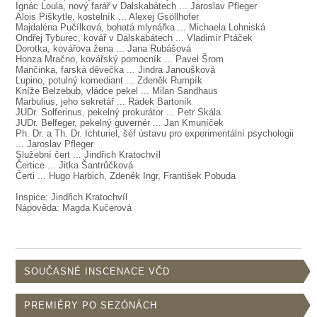
SOUBOR
Ignác Loula, nový farář v Dalskabátech ... Jaroslav Pfleger
Alois Piškytle, kostelník ... Alexej Gsöllhofer
Majdaléna Pučílková, bohatá mlynářka ... Michaela Lohniská
DÁLE NABÍZÍME
Ondřej Tyburec, kovář v Dalskabátech ... Vladimír Ptáček
Dorotka, kovářova žena ... Jana Rubášová
Honza Mračno, kovářský pomocník ... Pavel Šrom
Mančinka, farská děvečka ... Jindra Janoušková
Lupino, potulný komediant ... Zdeněk Rumpík
Kníže Belzebub, vládce pekel ... Milan Sandhaus
Marbulius, jeho sekretář ... Radek Bartoník
JUDr. Solferinus, pekelný prokurátor ... Petr Skála
JUDr. Belfeger, pekelný guvernér ... Jan Kmuníček
Ph. Dr. a Th. Dr. Ichturiel, šéf ústavu pro experimentální psychologii
... Jaroslav Pfleger
Služební čert ... Jindřich Kratochvíl
Čertice ... Jitka Šantrůčková
Čerti ... Hugo Harbich, Zdeněk Ingr, František Pobuda
Inspice: Jindřich Kratochvíl
Nápověda: Magda Kučerová
SOUČASNÉ INSCENACE VČD
PREMIÉRY PO SEZÓNÁCH