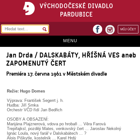
VÝCHODOČESKÉ DIVADLO
PARDUBICE
facebook
MŮJ ÚČET
instagram
MENU
Jan Drda / DALSKABÁTY, HŘÍŠNÁ VES aneb
HOME
ZAPOMENUTÝ ČERT
PROGRAM
Premiéra 17. června 1961 v Městském divadle
REPERTOÁR
VSTUPENKY
Režie: Hugo Domes
Výprava: František Segerrt j. h.
PŘEDPLATNÉ
Hudba: Jiří Srnka
Orchestr VČD řídí Jan Bedřich
KONTAKTY
OSOBY A OBSAZENÍ:
Marijána Plajznerová, vdova po hrobaři ... Věra Farová
O DIVADLE
Trepifajksl, později Mates, venkovský čert ... Jaroslav Nekolný
Ignác Loula, nový farář v Dalskabátech ... ?
Alois Piškytle, kostelník ... Karel Hrdý