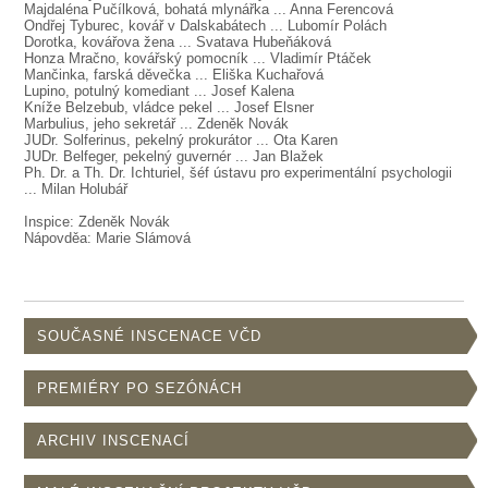
SOUBOR
Majdaléna Pučílková, bohatá mlynářka ... Anna Ferencová
Ondřej Tyburec, kovář v Dalskabátech ... Lubomír Polách
Dorotka, kovářova žena ... Svatava Hubeňáková
DÁLE NABÍZÍME
Honza Mračno, kovářský pomocník ... Vladimír Ptáček
Mančinka, farská děvečka ... Eliška Kuchařová
Lupino, potulný komediant ... Josef Kalena
Kníže Belzebub, vládce pekel ... Josef Elsner
Marbulius, jeho sekretář ... Zdeněk Novák
JUDr. Solferinus, pekelný prokurátor ... Ota Karen
JUDr. Belfeger, pekelný guvernér ... Jan Blažek
Ph. Dr. a Th. Dr. Ichturiel, šéf ústavu pro experimentální psychologii
... Milan Holubář
Inspice: Zdeněk Novák
Nápovděa: Marie Slámová
SOUČASNÉ INSCENACE VČD
PREMIÉRY PO SEZÓNÁCH
ARCHIV INSCENACÍ