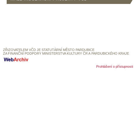
SOUBOR
DÁLE NABÍZÍME
ZŘIZOVATELEM VČD JE STATUTÁRNÍ MĚSTO PARDUBICE
ZA FINANČNÍ PODPORY MINISTERSTVA KULTURY ČR A PARDUBICKÉHO KRAJE
Prohlášení o přístupnosti