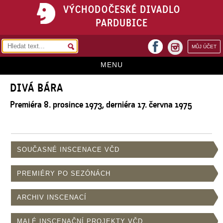
VÝCHODOČESKÉ DIVADLO
PARDUBICE
facebook
MŮJ ÚČET
instagram
MENU
DIVÁ BÁRA
HOME
Premiéra 8. prosince 1973, derniéra 17. června 1975
PROGRAM
REPERTOÁR
VSTUPENKY
SOUČASNÉ INSCENACE VČD
PŘEDPLATNÉ
PREMIÉRY PO SEZÓNÁCH
KONTAKTY
ARCHIV INSCENACÍ
O DIVADLE
MALÉ INSCENAČNÍ PROJEKTY VČD