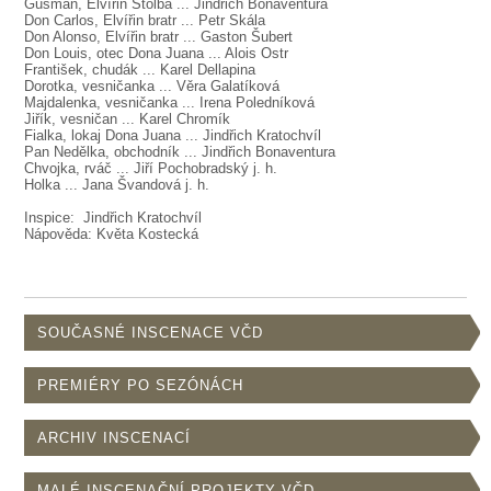
SOUBOR
Gusman, Elvířin Štolba ... Jindřich Bonaventura
Don Carlos, Elvířin bratr ... Petr Skála
Don Alonso, Elvířin bratr ... Gaston Šubert
DÁLE NABÍZÍME
Don Louis, otec Dona Juana ... Alois Ostr
František, chudák ... Karel Dellapina
Dorotka, vesničanka ... Věra Galatíková
Majdalenka, vesničanka ... Irena Poledníková
Jiřík, vesničan ... Karel Chromík
Fialka, lokaj Dona Juana ... Jindřich Kratochvíl
Pan Nedělka, obchodník ... Jindřich Bonaventura
Chvojka, rváč ... Jiří Pochobradský j. h.
Holka ... Jana Švandová j. h.
Inspice: Jindřich Kratochvíl
Nápověda: Květa Kostecká
SOUČASNÉ INSCENACE VČD
PREMIÉRY PO SEZÓNÁCH
ARCHIV INSCENACÍ
MALÉ INSCENAČNÍ PROJEKTY VČD