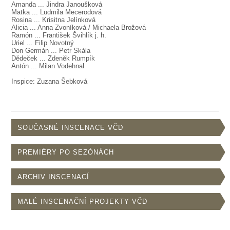
SOUBOR
Amanda ... Jindra Janoušková
Matka ... Ludmila Mecerodová
Rosina ... Krisitna Jelínková
DÁLE NABÍZÍME
Alicia ... Anna Zvoníková / Michaela Brožová
Ramón ... František Švihlík j. h.
Uriel ... Filip Novotný
Don Germán ... Petr Skála
Dědeček ... Zdeněk Rumpík
Antón ... Milan Vodehnal
Inspice: Zuzana Šebková
SOUČASNÉ INSCENACE VČD
PREMIÉRY PO SEZÓNÁCH
ARCHIV INSCENACÍ
MALÉ INSCENAČNÍ PROJEKTY VČD