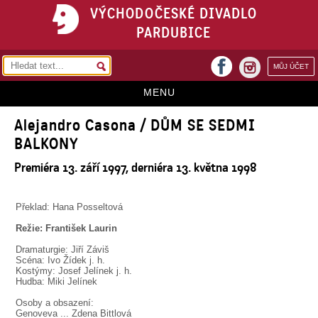
VÝCHODOČESKÉ DIVADLO
PARDUBICE
facebook
MŮJ ÚČET
instagram
MENU
Alejandro Casona / DŮM SE SEDMI
HOME
BALKONY
PROGRAM
Premiéra 13. září 1997, derniéra 13. května 1998
REPERTOÁR
VSTUPENKY
Překlad: Hana Posseltová
Režie: František Laurin
PŘEDPLATNÉ
Dramaturgie: Jiří Záviš
Scéna: Ivo Žídek j. h.
KONTAKTY
Kostýmy: Josef Jelínek j. h.
Hudba: Miki Jelínek
O DIVADLE
Osoby a obsazení:
Genoveva ... Zdena Bittlová