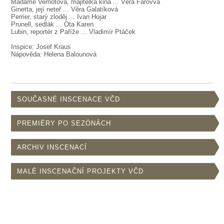
SOUBOR
Madame Vernotová, majitelka kina ... Věra Farovvá
Ginetta, její neteř ... Věra Galatíková
Perrier, starý zloděj ... Ivan Hojar
DÁLE NABÍZÍME
Prunell, sedlák ... Ota Karen
Lubin, reportér z Paříže ... Vladimír Ptáček
Inspice: Josef Kraus
Nápověda: Helena Balounová
SOUČASNÉ INSCENACE VČD
PREMIÉRY PO SEZÓNÁCH
ARCHIV INSCENACÍ
MALÉ INSCENAČNÍ PROJEKTY VČD