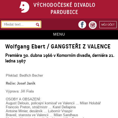
VÝCHODOČESKÉ DIVADLO
PARDUBICE
facebook
MŮJ ÚČET
instagram
MENU
Wolfgang Ebert / GANGSTEŘI Z VALENCE
HOME
Premiéra 30. dubna 1966 v Komorním divadle, derniéra 21.
PROGRAM
ledna 1967
REPERTOÁR
Překlad: Bedřich Becher
VSTUPENKY
Režie: Josef Janík
PŘEDPLATNÉ
Výprava: Jiří Fiala
KONTAKTY
OSOBY A OBSAZENÍ:
August Delouis, policejní komisař ve Valencii ... Milan Holubář
Francois Preton, strážmistr ... Karel Dellapina
O DIVADLE
Antoine Minier, desátník ... Lubomír Vraspír
Braveil, starosta ve Valencii ... Milan Sandhaus