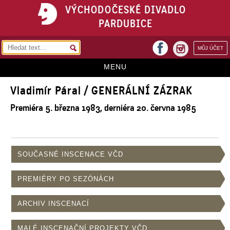
VÝCHODOČESKÉ DIVADLO
PARDUBICE
facebook
MŮJ ÚČET
instagram
MENU
Vladimír Páral / GENERÁLNÍ ZÁZRAK
HOME
Premiéra 5. března 1983, derniéra 20. června 1985
PROGRAM
REPERTOÁR
VSTUPENKY
SOUČASNÉ INSCENACE VČD
PŘEDPLATNÉ
PREMIÉRY PO SEZÓNÁCH
KONTAKTY
ARCHIV INSCENACÍ
O DIVADLE
MALÉ INSCENAČNÍ PROJEKTY VČD