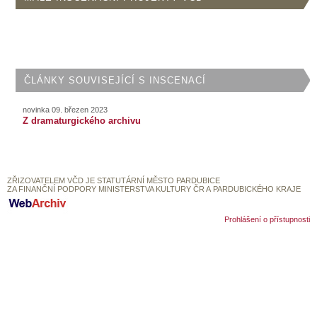
SOUBOR
DÁLE NABÍZÍME
ČLÁNKY SOUVISEJÍCÍ S INSCENACÍ
novinka 09. březen 2023
Z dramaturgického archivu
ZŘIZOVATELEM VČD JE STATUTÁRNÍ MĚSTO PARDUBICE
ZA FINANČNÍ PODPORY MINISTERSTVA KULTURY ČR A PARDUBICKÉHO KRAJE
Prohlášení o přístupnosti