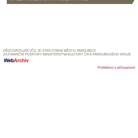
SOUBOR
DÁLE NABÍZÍME
ZŘIZOVATELEM VČD JE STATUTÁRNÍ MĚSTO PARDUBICE
ZA FINANČNÍ PODPORY MINISTERSTVA KULTURY ČR A PARDUBICKÉHO KRAJE
Prohlášení o přístupnosti