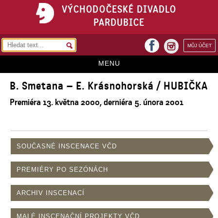
VÝCHODOČESKÉ DIVADLO
PARDUBICE
facebook
MŮJ ÚČET
instagram
MENU
B. Smetana – E. Krásnohorská / HUBIČKA
HOME
Premiéra 13. května 2000, derniéra 5. února 2001
PROGRAM
REPERTOÁR
VSTUPENKY
SOUČASNÉ INSCENACE VČD
PŘEDPLATNÉ
PREMIÉRY PO SEZÓNÁCH
KONTAKTY
ARCHIV INSCENACÍ
O DIVADLE
MALÉ INSCENAČNÍ PROJEKTY VČD