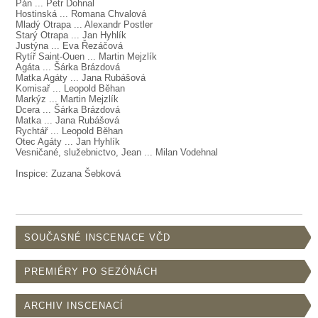
SOUBOR
Pán ... Petr Dohnal
Hostinská ... Romana Chvalová
Mladý Otrapa ... Alexandr Postler
DÁLE NABÍZÍME
Starý Otrapa ... Jan Hyhlík
Justýna ... Eva Řezáčová
Rytíř Saint-Ouen ... Martin Mejzlík
Agáta ... Šárka Brázdová
Matka Agáty ... Jana Rubášová
Komisař ... Leopold Běhan
Markýz ... Martin Mejzlík
Dcera ... Šárka Brázdová
Matka ... Jana Rubášová
Rychtář ... Leopold Běhan
Otec Agáty ... Jan Hyhlík
Vesničané, služebnictvo, Jean ... Milan Vodehnal
Inspice: Zuzana Šebková
SOUČASNÉ INSCENACE VČD
PREMIÉRY PO SEZÓNÁCH
ARCHIV INSCENACÍ