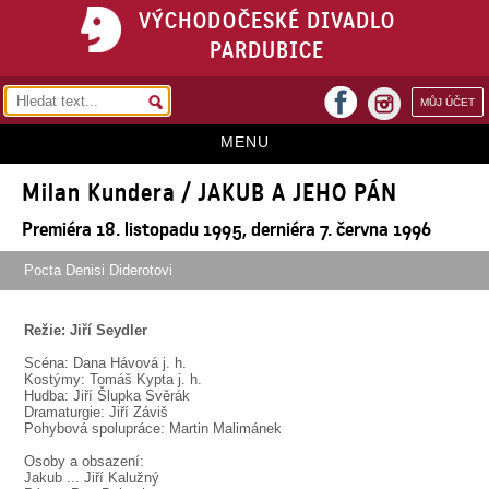
VÝCHODOČESKÉ DIVADLO
PARDUBICE
facebook
MŮJ ÚČET
instagram
MENU
Milan Kundera / JAKUB A JEHO PÁN
HOME
Premiéra 18. listopadu 1995, derniéra 7. června 1996
PROGRAM
Pocta Denisi Diderotovi
REPERTOÁR
VSTUPENKY
Režie: Jiří Seydler
PŘEDPLATNÉ
Scéna: Dana Hávová j. h.
Kostýmy: Tomáš Kypta j. h.
Hudba: Jiří Šlupka Svěrák
KONTAKTY
Dramaturgie: Jiří Záviš
Pohybová spolupráce: Martin Malimánek
O DIVADLE
Osoby a obsazení:
Jakub ... Jiří Kalužný