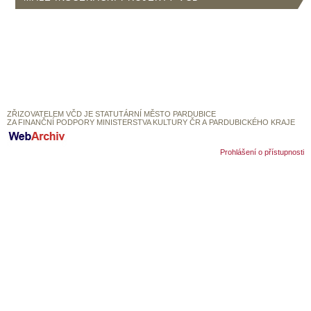
SOUBOR
DÁLE NABÍZÍME
ZŘIZOVATELEM VČD JE STATUTÁRNÍ MĚSTO PARDUBICE
ZA FINANČNÍ PODPORY MINISTERSTVA KULTURY ČR A PARDUBICKÉHO KRAJE
Prohlášení o přístupnosti