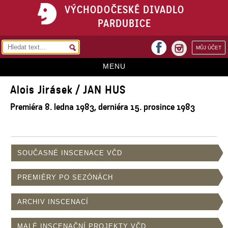
VÝCHODOČESKÉ DIVADLO
PARDUBICE
facebook
MŮJ ÚČET
instagram
MENU
Alois Jirásek / JAN HUS
HOME
Premiéra 8. ledna 1983, derniéra 15. prosince 1983
PROGRAM
REPERTOÁR
VSTUPENKY
SOUČASNÉ INSCENACE VČD
PŘEDPLATNÉ
PREMIÉRY PO SEZÓNÁCH
KONTAKTY
ARCHIV INSCENACÍ
O DIVADLE
MALÉ INSCENAČNÍ PROJEKTY VČD