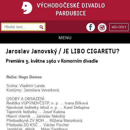
VÝCHODOČESKÉ DIVADLO
PARDUBICE
facebook
MŮJ ÚČET
instagram
MENU
Jaroslav Janovský / JE LIBO CIGARETU?
HOME
Premiéra 5. května 1962 v Komorním divadle
PROGRAM
REPERTOÁR
Režie: Hugo Domes
VSTUPENKY
Scéna: Vladimír Landa
Kostýmy: Jaroslava Veverková
PŘEDPLATNÉ
OSOBY A OBSAZENÍ:
Ředtilka VÚPVNDVČSTP, n. p. ... Ivana Bílková
KONTAKTY
Náměstek ředitelky téhož n. p. ... Karel Dellapina
Tajemník ředitelky ... Josef Kalena
Hlavní chemik ... Jaroslav Nekolný
O DIVADLE
Předsedkyně ZV ROH ... Růžena Merunková
Předseda ZO KSČ ... Václav Fischer
Jandáček, dělník ... Milan Sandhaus