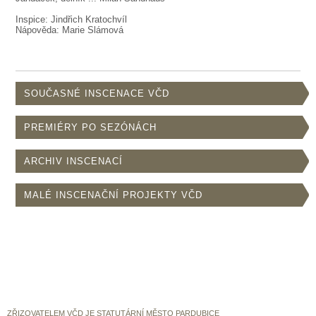
SOUBOR
Inspice: Jindřich Kratochvíl
DÁLE NABÍZÍME
Nápověda: Marie Slámová
SOUČASNÉ INSCENACE VČD
PREMIÉRY PO SEZÓNÁCH
ARCHIV INSCENACÍ
MALÉ INSCENAČNÍ PROJEKTY VČD
ZŘIZOVATELEM VČD JE STATUTÁRNÍ MĚSTO PARDUBICE