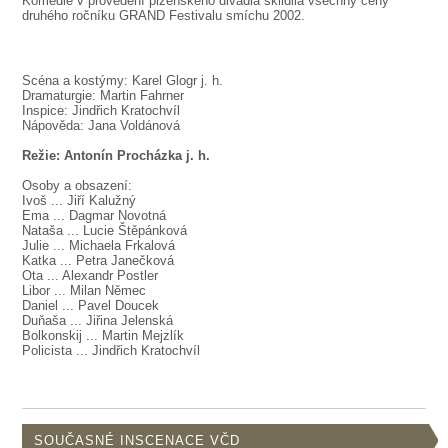
Komedie v provedení plzeňského divadla sklidila všechny ceny
SOUBOR
druhého ročníku GRAND Festivalu smíchu 2002.
DÁLE NABÍZÍME
Scéna a kostýmy: Karel Glogr j. h.
Dramaturgie: Martin Fahrner
Inspice: Jindřich Kratochvíl
Nápověda: Jana Voldánová
Režie: Antonín Procházka j. h.
Osoby a obsazení:
Ivoš ... Jiří Kalužný
Ema ... Dagmar Novotná
Nataša ... Lucie Štěpánková
Julie ... Michaela Frkalová
Katka ... Petra Janečková
Ota ... Alexandr Postler
Libor ... Milan Němec
Daniel ... Pavel Doucek
Duňaša ... Jiřina Jelenská
Bolkonskij ... Martin Mejzlík
Policista ... Jindřich Kratochvíl
SOUČASNÉ INSCENACE VČD