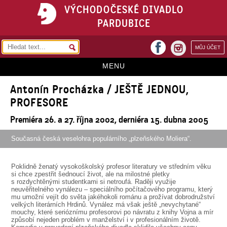
VÝCHODOČESKÉ DIVADLO
PARDUBICE
facebook
MŮJ ÚČET
instagram
MENU
Antonín Procházka / JEŠTĚ JEDNOU,
HOME
PROFESORE
PROGRAM
Premiéra 26. a 27. října 2002, derniéra 15. dubna 2005
REPERTOÁR
Současná česká veselohra populárního „plzeňského Moliera“.
VSTUPENKY
Poklidně ženatý vysokoškolský profesor literatury ve středním věku
PŘEDPLATNÉ
si chce zpestřit šednoucí život, ale na milostné pletky
s rozdychtěnými studentkami si netroufá. Raději využije
KONTAKTY
neuvěřitelného vynálezu – speciálního počítačového programu, který
mu umožní vejít do světa jakéhokoli románu a prožívat dobrodružství
velkých literárních Hrdinů. Vynález má však ještě „nevychytané“
O DIVADLE
mouchy, které serióznímu profesorovi po návratu z knihy Vojna a mír
způsobí nejeden problém v manželství i v profesionálním životě.