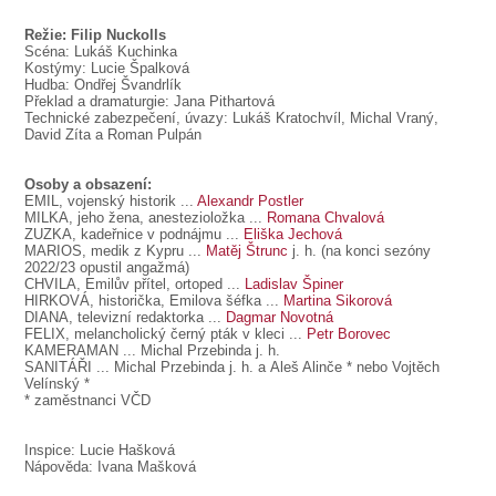
Režie: Filip Nuckolls
Scéna: Lukáš Kuchinka
Kostýmy: Lucie Špalková
Hudba: Ondřej Švandrlík
Překlad a dramaturgie: Jana Pithartová
Technické zabezpečení, úvazy: Lukáš Kratochvíl, Michal Vraný,
David Zíta a Roman Pulpán
Osoby a obsazení:
EMIL, vojenský historik ...
Alexandr Postler
MILKA, jeho žena, anestezioložka ...
Romana Chvalová
ZUZKA, kadeřnice v podnájmu ...
Eliška Jechová
MARIOS, medik z Kypru ...
Matěj Štrunc
j. h. (na konci sezóny
2022/23 opustil angažmá)
CHVILA, Emilův přítel, ortoped ...
Ladislav Špiner
HIRKOVÁ, historička, Emilova šéfka ...
Martina Sikorová
DIANA, televizní redaktorka ...
Dagmar Novotná
FELIX, melancholický černý pták v kleci ...
Petr Borovec
KAMERAMAN ... Michal Przebinda j. h.
SANITÁŘI ... Michal Przebinda j. h. a Aleš Alinče * nebo Vojtěch
Velínský *
* zaměstnanci VČD
Inspice: Lucie Hašková
Nápověda: Ivana Mašková