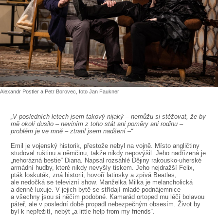
SOUBOR
DÁLE NABÍZÍME
Alexandr Postler a Petr Borovec, foto Jan Faukner
„V posledních letech jsem takový nijaký – nemůžu si stěžovat, že by
mě okolí dusilo – neviním z toho stát ani poměry ani rodinu –
problém je ve mně – ztratil jsem nadšení –“
Emil je vojenský historik, přestože nebyl na vojně. Místo angličtiny
studoval ruštinu a němčinu, takže nikdy nepovýšil. Jeho nadřízená je
„nehorázná bestie“ Diana. Napsal rozsáhlé Dějiny rakousko-uherské
armádní hudby, které nikdy nevyšly tiskem. Jeho nejdražší Felix,
pták loskuták, zná historii, hovoří latinsky a zpívá Beatles,
ale nedočká se televizní show. Manželka Milka je melancholická
a denně luxuje. V jejich bytě se střídají mladé podnájemnice
a všechny jsou si něčím podobné. Kamarád ortoped mu léčí bolavou
páteř, ale v poslední době propadl nebezpečným obsesím. Život by
byl k nepřežití, nebýt „a little help from my friends“.