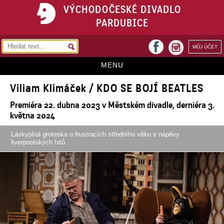
VÝCHODOČESKÉ DIVADLO
PARDUBICE
facebook
MŮJ ÚČET
instagram
MENU
Viliam Klimáček / KDO SE BOJÍ BEATLES
HOME
Premiéra 22. dubna 2023 v Městském divadle, derniéra 3.
PROGRAM
května 2024
REPERTOÁR
Láskyplná groteska o frustracích středního věku s nápěvy
liverpoolských hitů.
VSTUPENKY
PŘEDPLATNÉ
KONTAKTY
O DIVADLE