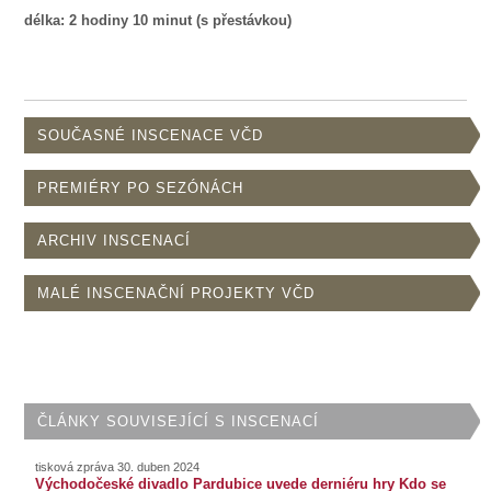
délka: 2 hodiny 10 minut (s přestávkou)
SOUČASNÉ INSCENACE VČD
PREMIÉRY PO SEZÓNÁCH
ARCHIV INSCENACÍ
MALÉ INSCENAČNÍ PROJEKTY VČD
ČLÁNKY SOUVISEJÍCÍ S INSCENACÍ
tisková zpráva 30. duben 2024
Východočeské divadlo Pardubice uvede derniéru hry Kdo se