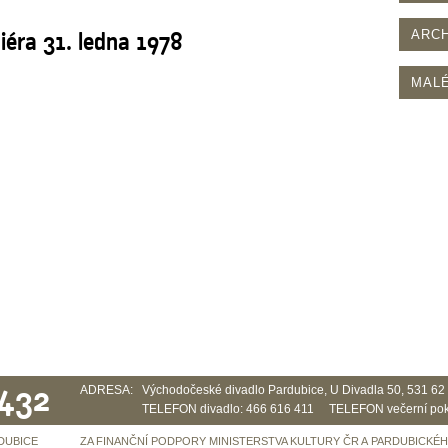
niéra 31. ledna 1978
ARCH
MALÉ
 432
ADRESA:
Východočeské divadlo Pardubice, U Divadla 50, 531 6
TELEFON divadlo: 466 616 411 TELEFON večerní pok
DUBICE
ZA FINANČNÍ PODPORY MINISTERSTVA KULTURY ČR A PARDUBICKÉ