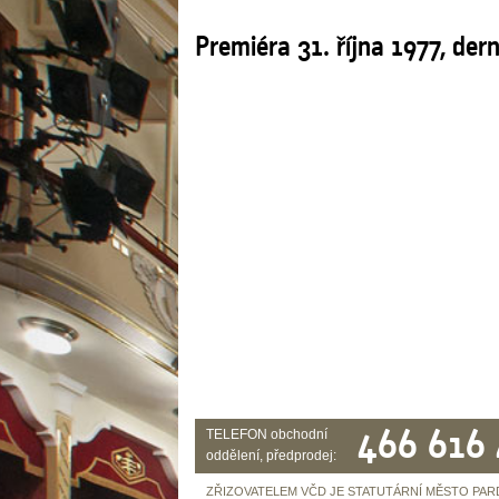
Premiéra 31. října 1977, der
466 616
TELEFON obchodní
oddělení, předprodej:
ZŘIZOVATELEM VČD JE STATUTÁRNÍ MĚSTO PAR