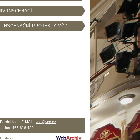
IV INSCENACÍ
 INSCENAČNÍ PROJEKTY VČD
2 Pardubice E-MAIL:
vcd@vcd.cz
ladna: 466 616 430
HO KRAJE