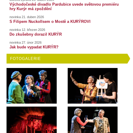
Východočeské divadlo Pardubice uvede světovou premiéru
hry Kurýr má zpoždění
novinka 21. duben 2026
S Filipem Nuckollsem o Mostě a KURÝROVI
novinka 12. březen 2026
Do zkušebny dorazil KURÝR
novinka 27. únor 2026
Jak bude vypadat KURÝR?
FOTOGALERIE