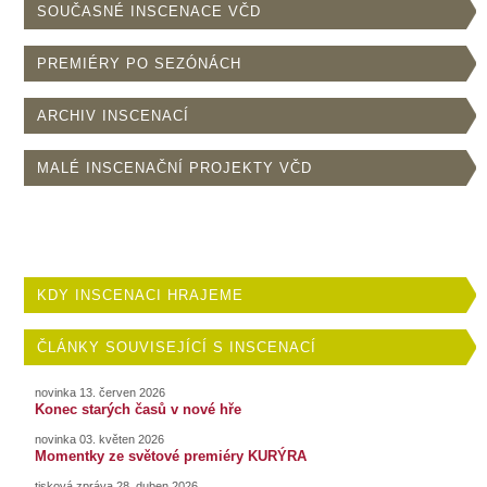
SOUČASNÉ INSCENACE VČD
PREMIÉRY PO SEZÓNÁCH
ARCHIV INSCENACÍ
MALÉ INSCENAČNÍ PROJEKTY VČD
KDY INSCENACI HRAJEME
ČLÁNKY SOUVISEJÍCÍ S INSCENACÍ
novinka 13. červen 2026
Konec starých časů v nové hře
novinka 03. květen 2026
Momentky ze světové premiéry KURÝRA
tisková zpráva 28. duben 2026