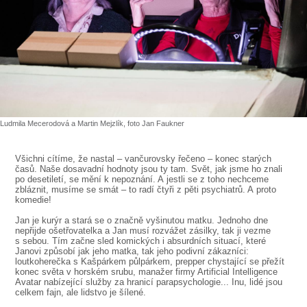
SOUBOR
DÁLE NABÍZÍME
Ludmila Mecerodová a Martin Mejzlík, foto Jan Faukner
Všichni cítíme, že nastal – vančurovsky řečeno – konec starých
časů. Naše dosavadní hodnoty jsou ty tam. Svět, jak jsme ho znali
po desetiletí, se mění k nepoznání. A jestli se z toho nechceme
zbláznit, musíme se smát – to radí čtyři z pěti psychiatrů. A proto
komedie!
Jan je kurýr a stará se o značně vyšinutou matku. Jednoho dne
nepřijde ošetřovatelka a Jan musí rozvážet zásilky, tak ji vezme
s sebou. Tím začne sled komických i absurdních situací, které
Janovi způsobí jak jeho matka, tak jeho podivní zákazníci:
loutkoherečka s Kašpárkem půlpárkem, prepper chystající se přežít
konec světa v horském srubu, manažer firmy Artificial Intelligence
Avatar nabízející služby za hranicí parapsychologie... Inu, lidé jsou
celkem fajn, ale lidstvo je šílené.