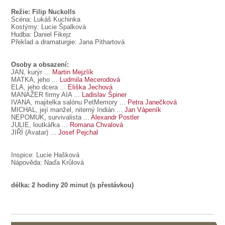
Režie: Filip Nuckolls
Scéna: Lukáš Kuchinka
Kostýmy: Lucie Špalková
Hudba: Daniel Fikejz
Překlad a dramaturgie: Jana Pithartová
Osoby a obsazení:
JAN
, kurýr ...
Martin Mejzlík
MATKA
, jeho ...
Ludmila Mecerodová
ELA
, jeho dcera ...
Eliška Jechová
MANAŽER
firmy AIA ...
Ladislav Špiner
IVANA
, majitelka salónu PetMemory ...
Petra Janečková
MICHAL
, její manžel, niterný Indián ...
Jan Vápeník
NEPOMUK
, survivalista ...
Alexandr Postler
JULIE
, loutkářka ...
Romana Chvalová
JIŘÍ
(Avatar) ...
Josef Pejchal
Inspice: Lucie Hašková
Nápověda: Naďa Krůlová
délka: 2 hodiny 20 minut (s přestávkou)