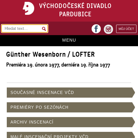
VÝCHODOČESKÉ DIVADLO
PARDUBICE
facebook
MŮJ ÚČET
instagram
MENU
Günther Wesenborn / LOFTER
HOME
Premiéra 19. února 1977, derniéra 19. října 1977
PROGRAM
REPERTOÁR
VSTUPENKY
SOUČASNÉ INSCENACE VČD
PŘEDPLATNÉ
PREMIÉRY PO SEZÓNÁCH
KONTAKTY
ARCHIV INSCENACÍ
O DIVADLE
MALÉ INSCENAČNÍ PROJEKTY VČD