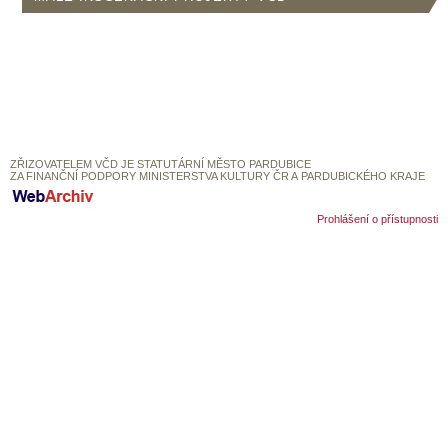
SOUBOR
DÁLE NABÍZÍME
ZŘIZOVATELEM VČD JE STATUTÁRNÍ MĚSTO PARDUBICE
ZA FINANČNÍ PODPORY MINISTERSTVA KULTURY ČR A PARDUBICKÉHO KRAJE
Prohlášení o přístupnosti