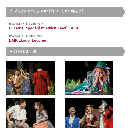
ČLÁNKY SOUVISEJÍCÍ S INSCENACÍ
novinka 15. červen 2016
Lucerna v podání mladých herců LAIKu
novinka 09. květen 2016
LAIK zkouší Lucernu
FOTOGALERIE