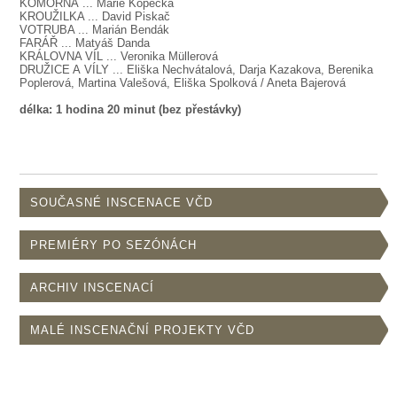
KOMORNÁ
... Marie Kopecká
KROUŽILKA
... David Piskač
VOTRUBA ...
Marián Bendák
FARÁŘ
... Matyáš Danda
KRÁLOVNA VÍL
... Veronika Müllerová
DRUŽICE A VÍLY
... Eliška Nechvátalová, Darja Kazakova, Berenika
Poplerová, Martina Valešová, Eliška Spolková / Aneta Bajerová
délka: 1 hodina 20 minut (bez přestávky)
SOUČASNÉ INSCENACE VČD
PREMIÉRY PO SEZÓNÁCH
ARCHIV INSCENACÍ
MALÉ INSCENAČNÍ PROJEKTY VČD