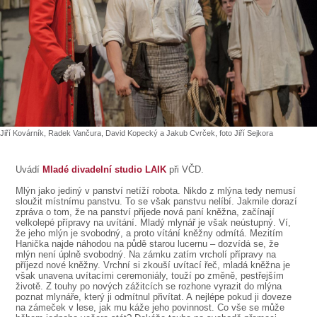
SOUBOR
DÁLE NABÍZÍME
Jiří Kovárník, Radek Vančura, David Kopecký a Jakub Cvrček, foto Jiří Sejkora
Uvádí
Mladé divadelní studio LAIK
při VČD.
Mlýn jako jediný v panství netíží robota. Nikdo z mlýna tedy nemusí
sloužit místnímu panstvu. To se však panstvu nelíbí. Jakmile dorazí
zpráva o tom, že na panství přijede nová paní kněžna, začínají
velkolepé přípravy na uvítání. Mladý mlynář je však neústupný. Ví,
že jeho mlýn je svobodný, a proto vítání kněžny odmítá. Mezitím
Hanička najde náhodou na půdě starou lucernu – dozvídá se, že
mlýn není úplně svobodný. Na zámku zatím vrcholí přípravy na
příjezd nové kněžny. Vrchní si zkouší uvítací řeč, mladá kněžna je
však unavena uvítacími ceremoniály, touží po změně, pestřejším
životě. Z touhy po nových zážitcích se rozhone vyrazit do mlýna
poznat mlynáře, který ji odmítnul přivítat. A nejlépe pokud ji doveze
na zámeček v lese, jak mu káže jeho povinnost. Co vše se může