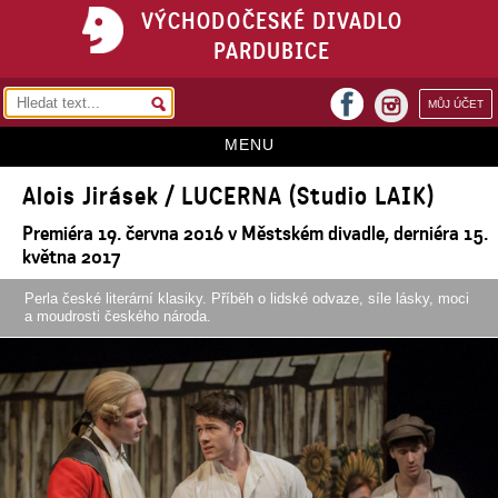
VÝCHODOČESKÉ DIVADLO
PARDUBICE
facebook
MŮJ ÚČET
instagram
MENU
Alois Jirásek / LUCERNA (Studio LAIK)
HOME
Premiéra 19. června 2016 v Městském divadle, derniéra 15.
PROGRAM
května 2017
REPERTOÁR
Perla české literární klasiky. Příběh o lidské odvaze, síle lásky, moci
a moudrosti českého národa.
VSTUPENKY
PŘEDPLATNÉ
KONTAKTY
O DIVADLE