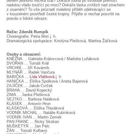
během jednoho večera stát? Dokáže touha po svobodě přemoci
nadutou vládu toužící po moci? Dokáže láska zvítězit nad strachem
z osamění? To vše prozradí malebný příběh odehrávající se
v kouzelném prostředí české krajiny. Přijďte si nechat posvítit na
pravdu o lidské odvaze.
Režie: Zdeněk Rumpík
Choreografie: Petra Mori j. h.
Dramaturgická spolupráce: Kristýna Plešková, Martina Žáčková
Osoby a obsazení:
KNĚŽNA
... Gabriela Královcová / Markéta Luňáková
DVOŘAN
... Tomáš Král
VRCHNÍ
... Jiří Kovárník
MLYNÁŘ
... Radek Vančura
BABIČKA
...
Lída Vlášková
j. h.
HANIČKA
... Eliška Spolková / Aneta Bajerová
ZAJÍČEK
... Jakub Cvrček
BRAHA
... David Kopecký
ZIMA
... Janka Plešková
SEJTKO
... Barbora Haláková
KLÁSEK
... Antonín Hron
KLÁSKOVÁ
... Eliška Třasáková
VODNÍK MICHAL
... Natálie Kubínková
VODNÍK IVAN
... Martin Zemek
PAN FRANC
... Ricky Skokan
MUŠKETÝR
... Jan Pelc
ŽÁN
... Tomáš Kulhavý