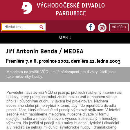
VÝCHODOČESKÉ DIVADLO
PARDUBICE
facebook
MŮJ ÚČET
instagram
MENU
Jiří Antonín Benda / MEDEA
HOME
Premiéra 7. a 8. prosince 2002, derniéra 22. ledna 2003
PROGRAM
Melodram na jevišti VČD – milé překvapení pro diváky, kteří jsou
REPERTOÁR
také milovníky hudby.
VSTUPENKY
Pravidelní návštěvníci VČD si jistě již prohlédli nádherný interiér naší
PŘEDPLATNÉ
budovy, který po rekonstrukci získal novou tvář a mnohem víc se
přiblížil původnímu duchu, v jakém byl projektován. Nádhera
secesního slohu přímo vybízí k tomu, aby i do repertoáru divadla
KONTAKTY
pronikl žánr, který důsledně ctí princip výrazové stylizace. V letošní
sezóně Vám nabídneme melodram, hudebně divadelní formu
spojující hudbu a mluvené slovo s vysoce kultivovaným hereckým
O DIVADLE
výrazem. Na jevišti si podají ruku múzy hudební, lyrické i divadelní
a v hledišti se setkají milovníci symfonické hudby i dramatického