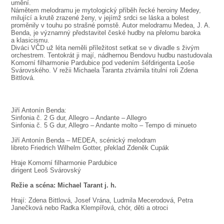
SOUBOR
umění.
Námětem melodramu je mytologický příběh řecké heroiny Medey,
milující a krutě zrazené ženy, v jejímž srdci se láska a bolest
DÁLE NABÍZÍME
proměnily v touhu po strašné pomstě. Autor melodramu Medea, J. A.
Benda, je významný představitel české hudby na přelomu baroka
a klasicismu.
Diváci VČD už léta neměli příležitost setkat se v divadle s živým
orchestrem. Tentokrát ji mají, nádhernou Bendovu hudbu nastudovala
Komorní filharmonie Pardubice pod vedením šéfdirigenta Leoše
Svárovského. V režii Michaela Taranta ztvárnila titulní roli Zdena
Bittlová.
Jiří Antonín Benda:
Sinfonia č. 2 G dur, Allegro – Andante – Allegro
Sinfonia č. 5 G dur, Allegro – Andante molto – Tempo di minueto
Jiří Antonín Benda – MEDEA, scénický melodram
libreto Friedrich Wilhelm Gotter, překlad Zdeněk Cupák
Hraje Komorní filharmonie Pardubice
dirigent Leoš Svárovský
Režie a scéna: Michael Tarant j. h.
Hrají: Zdena Bittlová, Josef Vrána, Ludmila Mecerodová, Petra
Janečková nebo Radka Klempířová, chór, děti a otroci