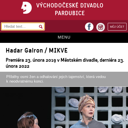
VÝCHODOČESKÉ DIVADLO
PARDUBICE
facebook
MŮJ ÚČET
instagram
MENU
Hadar Galron / MIKVE
HOME
Premiéra 23. února 2019 v Městském divadle, derniéra 23.
PROGRAM
února 2022
REPERTOÁR
Příběhy osmi žen a odhalování jejich tajemství, která vedou
k neodvratnému konci.
VSTUPENKY
PŘEDPLATNÉ
KONTAKTY
O DIVADLE