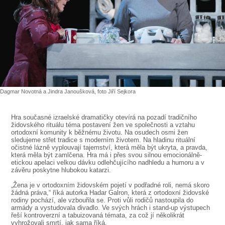
SOUBOR
DÁLE NABÍZÍME
Dagmar Novotná a Jindra Janoušková, foto Jiří Sejkora
Hra současné izraelské dramatičky otevírá na pozadí tradičního
židovského rituálu téma postavení žen ve společnosti a vztahu
ortodoxní komunity k běžnému životu. Na osudech osmi žen
sledujeme střet tradice s moderním životem. Na hladinu rituální
očistné lázně vyplouvají tajemství, která měla být ukryta, a pravda,
která měla být zamlčena. Hra má i přes svou silnou emocionálně-
etickou apelaci velkou dávku odlehčujícího nadhledu a humoru a v
závěru poskytne hlubokou katarzi.
„Žena je v ortodoxním židovském pojetí v podřadné roli, nemá skoro
žádná práva,“ říká autorka Hadar Galron, která z ortodoxní židovské
rodiny pochází, ale vzbouřila se. Proti vůli rodičů nastoupila do
armády a vystudovala divadlo. Ve svých hrách i stand-up výstupech
řeší kontroverzní a tabuizovaná témata, za což jí několikrát
vyhrožovali smrtí, jak sama říká.