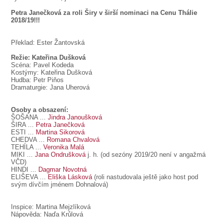
Petra Janečková za roli Širy v širší nominaci na Cenu Thálie
2018/19!!!
Překlad: Ester Žantovská
Režie: Kateřina Dušková
Scéna: Pavel Kodeda
Kostýmy: Kateřina Dušková
Hudba: Petr Piňos
Dramaturgie: Jana Uherová
Osoby a obsazení:
ŠOŠANA
...
Jindra Janoušková
ŠIRA
...
Petra Janečková
ESTI ...
Martina Sikorová
CHEDVA
...
Romana Chvalová
TEHÍLA
...
Veronika Malá
MIKI
...
Jana Ondrušková
j. h. (od sezóny 2019/20 není v angažmá
VČD)
HINDI
...
Dagmar Novotná
ELIŠEVA
...
Eliška Lásková
(roli nastudovala ještě jako host pod
svým dívčím jménem Dohnalová)
Inspice: Martina Mejzlíková
Nápověda: Naďa Krůlová