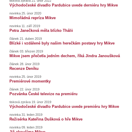
tisková zpráva 21. únor 2022
Východočeské divadlo Pardubice uvede derniéru hry Mikve
novinka 25. únor 2020
Mimořádná repríza Mikve
novinka 11. září 2019
Petra Janečková měla blízko Thálii
článek 21. duben 2019
Blízké i vzdálené byly našim herečkám postavy hry Mikve
článek 03. březen 2019
Mikve jsem přečetla jedním dechem, říká Jindra Janoušková
článek 28. únor 2019
Recenze Deníku
novinka 25. únor 2019
Premiérové momentky
článek 22. únor 2019
Pozvánka České televize na premiéru
tisková zpráva 19. únor 2019
Východočeské divadlo Pardubice uvede premiéru hry Mikve
novinka 31. leden 2019
Režisérka Kateřina Dušková o hře Mikve
novinka 09. leden 2019
Již zkoušíme Mikve…