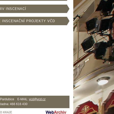
IV INSCENACÍ
 INSCENAČNÍ PROJEKTY VČD
2 Pardubice E-MAIL:
vcd@vcd.cz
ladna: 466 616 430
HO KRAJE