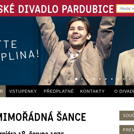
KÉ DIVADLO PARDUBICE
ÁR
VSTUPENKY
PŘEDPLATNÉ
KONTAKTY
O DIVAD
/ MIMOŘÁDNÁ ŠANCE
SOU
PRE
rniéra 18. června 1975