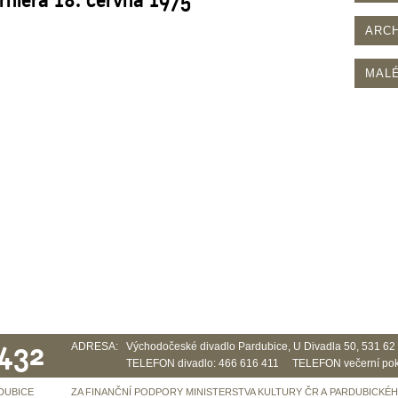
ARCH
MALÉ
 432
ADRESA:
Východočeské divadlo Pardubice, U Divadla 50, 531 6
TELEFON divadlo: 466 616 411 TELEFON večerní pok
DUBICE
ZA FINANČNÍ PODPORY MINISTERSTVA KULTURY ČR A PARDUBICKÉ