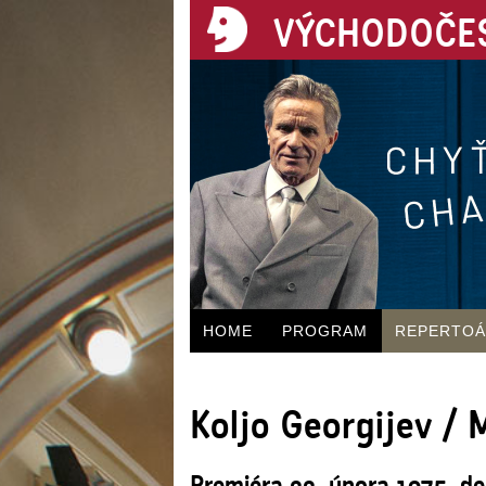
VÝCHODOČES
HOME
PROGRAM
REPERTO
Koljo Georgijev 
Premiéra 22. února 1975, de