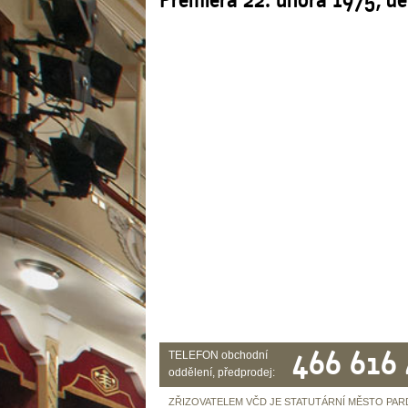
466 616
TELEFON obchodní
oddělení, předprodej:
ZŘIZOVATELEM VČD JE STATUTÁRNÍ MĚSTO PAR