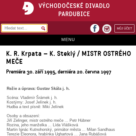
VÝCHODOČESKÉ DIVADLO
PARDUBICE
facebook
MŮJ ÚČET
instagram
MENU
K. R. Krpata – K. Steklý / MISTR OSTRÉHO
HOME
MEČE
PROGRAM
Premiéra 30. září 1995, derniéra 20. června 1997
REPERTOÁR
VSTUPENKY
Režie a úprava: Gustav Skála j. h.
Scéna: Vladimír Šrámek j. h.
PŘEDPLATNÉ
Kostýmy: Josef Jelínek j. h.
Hudba a text písně: Miki Jelínek
KONTAKTY
Osoby a obsazení:
Jiří Zelinger, mistr ostrého meče ... Petr Hübner
O DIVADLE
Rozina, jeho manželka ... Lída Vlášková
Martin Ignác Kutnohorský, primátor města ... Milan Sandhaus
Terezie Eleonora, hrabínka Ughartová ... Jana Rubášová