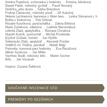
SOUBOR
Aninka Popelová, schovanka u hrabínky ... Kristina Jelínková
Daniel Pátek, městský rychtář ... Pavel Novotný
Dorlička, jeho dcera ... Šárka Brázdová
DÁLE NABÍZÍME
Prokop Čáslavský, městský písař ... Jiří Kalužný
Helena Lechnerová, baronesa z Alten beru ... Lenka Slezarová j. h.
Bořita z Klokočína ... Petr Dohnal
Rosalie Kostíková, punčochářka ... Zdena Bittlová
Marie Zvůnková, záletnice ... Ludmila Mecerodová
Lidmila Zlatá, apatykářka ... Romana Chvalová
Hypolit Kostík, punčochář ... Michal Przebinda
Kryštof Zvůnek, konšel ... Jan Hyhlík
Šebestyán Zlatý, apatykář ... Alexandr Postler
Voldřich ml. Flaška, pernikář ... Marek Malý
Petronila, komorná paní hrabínky ... Eva Řezáčová
děkan Synécius ... Jan Miller
Vavřinec Budil, městský biřic ... Martin Sochor
Biřic ... Jan Vocásek
Inspice: Zuzana Šebková
SOUČASNÉ INSCENACE VČD
PREMIÉRY PO SEZÓNÁCH