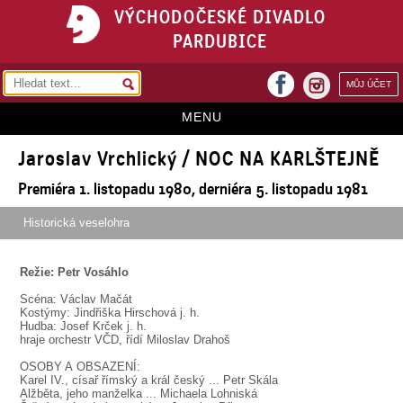
VÝCHODOČESKÉ DIVADLO
PARDUBICE
facebook
MŮJ ÚČET
instagram
MENU
Jaroslav Vrchlický / NOC NA KARLŠTEJNĚ
HOME
Premiéra 1. listopadu 1980, derniéra 5. listopadu 1981
PROGRAM
Historická veselohra
REPERTOÁR
VSTUPENKY
Režie: Petr Vosáhlo
PŘEDPLATNÉ
Scéna: Václav Mačát
Kostýmy: Jindřiška Hirschová j. h.
Hudba: Josef Krček j. h.
KONTAKTY
hraje orchestr VČD, řídí Miloslav Drahoš
OSOBY A OBSAZENÍ:
O DIVADLE
Karel IV., císař římský a král český ... Petr Skála
Alžběta, jeho manželka ... Michaela Lohniská