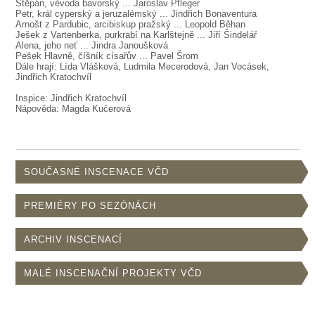
SOUBOR
Štěpán, vévoda bavorský ... Jaroslav Pfleger
Petr, král cyperský a jeruzalémský ... Jindřich Bonaventura
Arnošt z Pardubic, arcibiskup pražský ... Leopold Běhan
DÁLE NABÍZÍME
Ješek z Vartenberka, purkrabí na Karlštejně ... Jiří Šindelář
Alena, jeho neť ... Jindra Janoušková
Pešek Hlavně, číšník císařův ... Pavel Šrom
Dále hrají: Lída Vlášková, Ludmila Mecerodová, Jan Vocásek,
Jindřich Kratochvíl
Inspice: Jindřich Kratochvíl
Nápověda: Magda Kučerová
SOUČASNÉ INSCENACE VČD
PREMIÉRY PO SEZÓNÁCH
ARCHIV INSCENACÍ
MALÉ INSCENAČNÍ PROJEKTY VČD