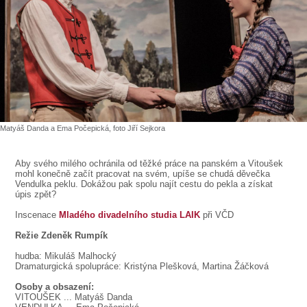
SOUBOR
DÁLE NABÍZÍME
Matyáš Danda a Ema Počepická, foto Jiří Sejkora
Aby svého milého ochránila od těžké práce na panském a Vitoušek
mohl konečně začít pracovat na svém, upíše se chudá děvečka
Vendulka peklu. Dokážou pak spolu najít cestu do pekla a získat
úpis zpět?
Inscenace
Mladého divadelního studia LAIK
při VČD
Režie Zdeněk Rumpík
hudba: Mikuláš Malhocký
Dramaturgická spolupráce: Kristýna Plešková, Martina Žáčková
Osoby a obsazení:
VITOUŠEK
... Matyáš Danda