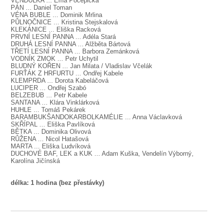
VENDULKA
... Ema Počepická
PÁN
... Daniel Toman
VÉNA BUBLE
... Dominik Mrlina
PŮLNOČNICE
... Kristina Stejskalová
KLEKÁNICE
... Eliška Racková
PRVNÍ LESNÍ PANNA
... Adéla Stará
DRUHÁ LESNÍ PANNA
... Alžběta Bártová
TŘETÍ LESNÍ PANNA
... Barbora Zemánková
VODNÍK ZMOK
... Petr Uchytil
BLUDNÝ KOŘEN
... Jan Milata / Vladislav Včelák
FURŤÁK Z HRFURTU
... Ondřej Kabele
KLEMPRDA
... Dorota Kabeláčová
LUCIPER
... Ondřej Szabó
BELZEBUB
... Petr Kabele
SANTANA
... Klára Vinklárková
HUHLE
... Tomáš Pekárek
BARAMBUKŠANDOKARBOLKAMÉLIE
... Anna Václavková
SKŘÍPAL
... Eliška Pavlíková
BĚTKA
... Dominika Olivová
RŮŽENA
... Nicol Hatašová
MARTA
... Eliška Ludvíková
DUCHOVÉ BAF, LEK
a
KUK
... Adam Kuška, Vendelín Výborný,
Karolína Jičínská
délka: 1 hodina (bez přestávky)