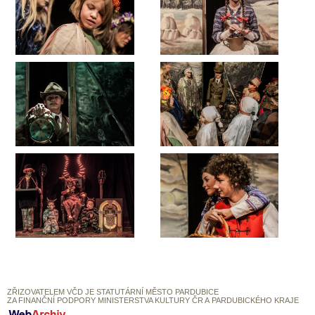
ZŘIZOVATELEM VČD JE STATUTÁRNÍ MĚSTO PARDUBICE
ZA FINANČNÍ PODPORY MINISTERSTVA KULTURY ČR A PARDUBICKÉHO KRAJE