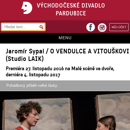
VÝCHODOČESKÉ DIVADLO
PARDUBICE
facebook
MŮJ ÚČET
instagram
MENU
Jaromír Sypal / O VENDULCE A VITOUŠKOVI
HOME
(Studio LAIK)
PROGRAM
Premiéra 27. listopadu 2016 na Malé scéně ve dvoře,
REPERTOÁR
derniéra 4. listopadu 2017
VSTUPENKY
Pohádkový příběh velké lásky.
PŘEDPLATNÉ
KONTAKTY
O DIVADLE