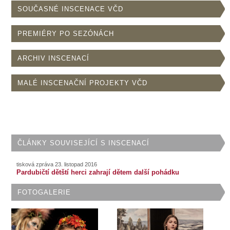
SOUČASNÉ INSCENACE VČD
PREMIÉRY PO SEZÓNÁCH
ARCHIV INSCENACÍ
MALÉ INSCENAČNÍ PROJEKTY VČD
ČLÁNKY SOUVISEJÍCÍ S INSCENACÍ
tisková zpráva 23. listopad 2016
Pardubičtí dětští herci zahrají dětem další pohádku
FOTOGALERIE