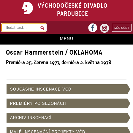
VÝCHODOČESKÉ DIVADLO
PARDUBICE
facebook
MŮJ ÚČET
instagram
MENU
Oscar Hammerstein / OKLAHOMA
HOME
Premiéra 25. června 1977, derniéra 2. května 1978
PROGRAM
REPERTOÁR
VSTUPENKY
SOUČASNÉ INSCENACE VČD
PŘEDPLATNÉ
PREMIÉRY PO SEZÓNÁCH
KONTAKTY
ARCHIV INSCENACÍ
O DIVADLE
MALÉ INSCENAČNÍ PROJEKTY VČD