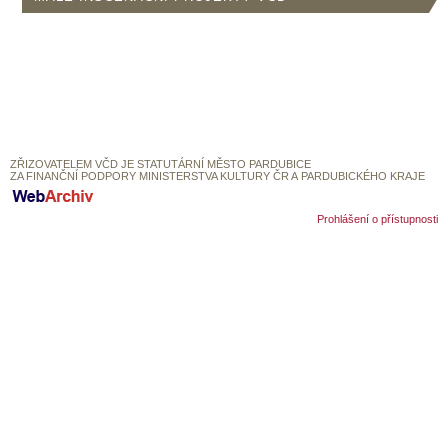
SOUBOR
DÁLE NABÍZÍME
ZŘIZOVATELEM VČD JE STATUTÁRNÍ MĚSTO PARDUBICE
ZA FINANČNÍ PODPORY MINISTERSTVA KULTURY ČR A PARDUBICKÉHO KRAJE
Prohlášení o přístupnosti